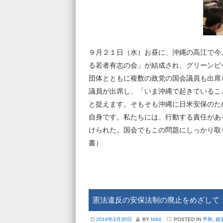
９月２１日（水）お昼に、沖縄の高江で今
る若者有志の会」が結成され、グリーンピ
団体とともに複数の政党の国会議員も出席
議員が出席し、「いま沖縄で起きているこ
と捉えます。そもそも沖縄に日米安保のた
自身です。私たちには、行動する責任があ
けられた。国会でもこの問題にしっかり
書）
憲法違反の安保法制の廃止をめざして
2016年3月30日
BY
I484
POSTED IN
平和
,
政