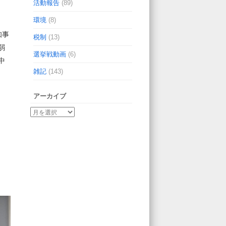
活動報告
(89)
環境
(8)
知事
税制
(13)
弱
選挙戦動画
(6)
中
雑記
(143)
アーカイブ