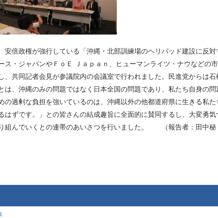
、安倍政権が強行している「沖縄・北部訓練場のヘリパッド建設に反対
ース・ジャパンやＦｏＥ Ｊａｐａｎ、ヒューマンライツ・ナウなどの
し、共同記者会見が参議院内の会議室で行われました。民進党からは石
とは、沖縄のみの問題ではなく日本全国の問題であり、私たち自身の問
めの過剰な負担を強いているのは、沖縄以外の他都道府県に生きる私た
るはずです。」との皆さんの結成趣旨に全面的に賛同するし、大変勇気
取り組んでいくとの連帯のあいさつを行いました。 （報告者：田中秘
策