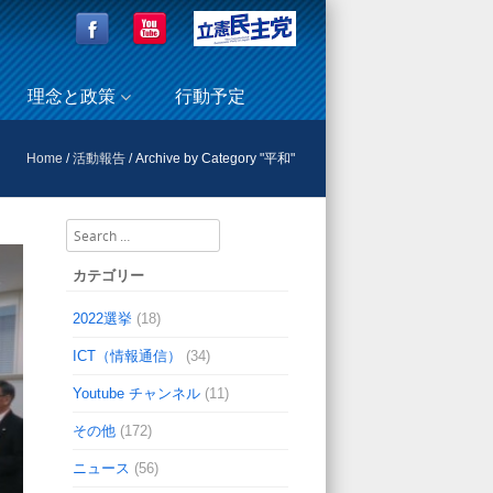
理念と政策
行動予定
Home
/
活動報告
/
Archive by Category "平和"
Search
カテゴリー
2022選挙
(18)
ICT（情報通信）
(34)
Youtube チャンネル
(11)
その他
(172)
ニュース
(56)