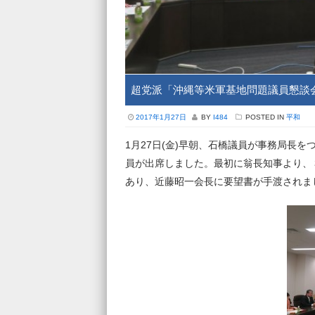
超党派「沖縄等米軍基地問題議員懇談
2017年1月27日
BY
I484
POSTED IN
平和
1月27日(金)早朝、石橋議員が事務局長
員が出席しました。最初に翁長知事より、
あり、近藤昭一会長に要望書が手渡されま