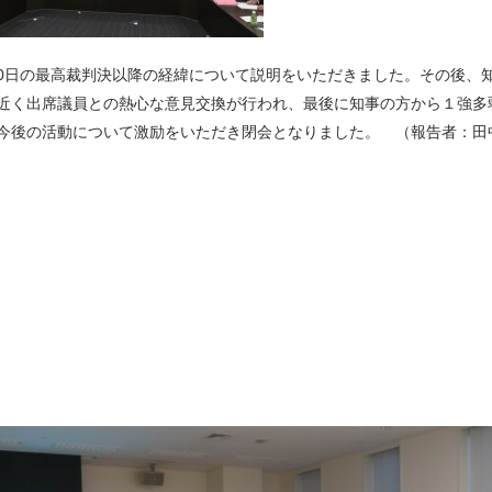
20日の最高裁判決以降の経緯について説明をいただきました。その後、
近く出席議員との熱心な意見交換が行われ、最後に知事の方から１強多
今後の活動について激励をいただき閉会となりました。 （報告者：田