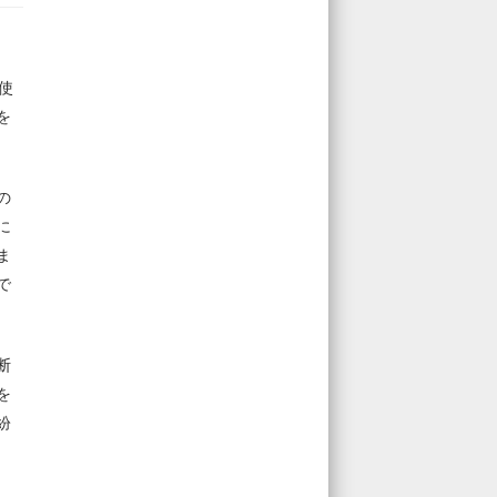
使
を
の
に
ま
で
断
を
紛