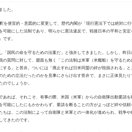
ました。
解釈を便宜的・意図的に変更して、歴代内閣が「現行憲法下では絶対に行
を可能にした法制であり、明らかに憲法違反で、戦後日本の平和と安定
』です。
し「国民の命を守るための法案だ」と強弁してきました。しかし、昨日
員の質問に対して、臆面も無く「この法制は米軍（米艦船）を守るため
にする」と答弁。ついには「廃止すれば日米同盟の絆が毀損される」と
のための立法だったのかを見事にさらけ出す答弁で、まさに正体見たり
たのでしょうか。
であれば、それこそ、有事の際、米国（米軍）からの自衛隊出動要請を
を可能にしたにもかかわらず、要請を断ることの方がよっぽど絆や信頼
たちは、この法制によって自衛隊と米軍との一体化が進められ、戦争や
してきたのです。