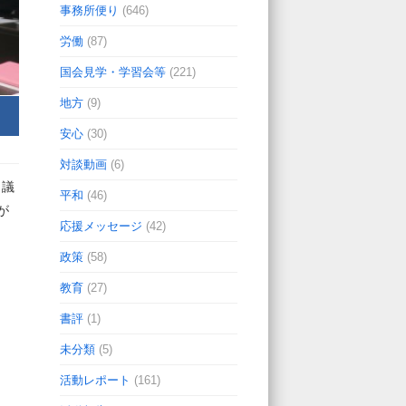
事務所便り
(646)
労働
(87)
国会見学・学習会等
(221)
地方
(9)
安心
(30)
対談動画
(6)
出議
平和
(46)
が
応援メッセージ
(42)
政策
(58)
教育
(27)
書評
(1)
未分類
(5)
活動レポート
(161)