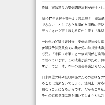
昨日、憲法違反の安保関連法制が施行され
昭和47年見解を都合よく読み替え、憲法
できない」としてきた集団的自衛権の行使
守ってきた立憲主義を根底から覆す『暴挙
一昨年の閣議決定以来、安倍総理は繰り返
参議院予算委員会での我が党の前川清成議
必要」「米国（米軍）との信頼関係を強固
で述べています。この法案が誰のため、何
すが、では一体、昨年の国会審議は何だっ
日米同盟の絆や信頼関係のための法制なの
ることは出来ないでしょう。法制上、対応
損なうことになるからです。だからこそ私
争への直接参加に道を開いてしまうと批判