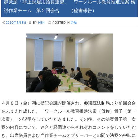
超党派「非正規雇用議員連盟」 ワークルール教育推進法案 検
討作業チーム 第２回会合 （秘書報告）
2016年4月8日
BY
I484
POSTED IN
労働
４月８日（金）朝に標記会議が開催され、参議院法制局より前回会合
をふまえ作成した、「ワークルール教育推進法案（仮称）骨子（第一
次案）」の説明をしていただきました。その後、その法案骨子第一次
案の内容について、連合と経団連からそれぞれコメントをしていただ
き、出席議員および当作業チームオブザーバーとの間で法案の中味に