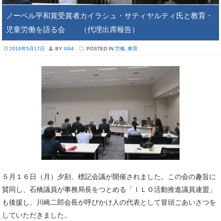
ノーベル平和賞受賞者カイラシュ・サティヤルティ氏と教育・
児童労働を語る会 （代理出席報告）
2016年5月17日
BY
I484
POSTED IN
労働
,
教育
５月１６日（月）夕刻、標記会議が開催されました。この会の趣旨に
賛同し、石橋議員が事務局長をつとめる「ＩＬＯ活動推進議員連盟」
も後援し、川崎二郎会長が呼びかけ人の代表として冒頭ごあいさつを
していただきました。