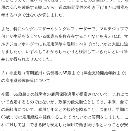
用の安心を確保する観点から、週20時間要件の引き下げまたは撤廃を
考えるべきではないか質しました。
また、特にシングルマザーやシングルファーザーで、マルチジョブで
何とか生活を支えている家庭も多数存在することなどを考えれば、マ
ルチジョブホルダーにも雇用保険を適用すべきではないかと大臣に迫
りましたが、いずれもこれからしっかりと検討していきたいという答
弁しか得られませんでした。
３）非正規（有期雇用）労働者の65歳まで（年金支給開始年齢まで）
の雇用継続確保策について
今回、65歳超えの就労者の雇用保険適用が提案されていて、これにつ
いて否定するものではないが、政策の優先順位としては、本来、全て
の高齢者について、雇用と年金との接続を図ること、つまり、早期に
65歳までの雇用継続を確保することではないかと質問をしました。こ
れに対しては、できる限り安定した雇用で働き続けるということが安