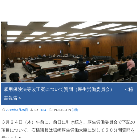
雇用保険法等改正案について質問（厚生労働委員会） ＜秘
書報告＞
2016年3月25日
BY
I484
POSTED IN
労働
３月２４日（木）午前に、前日に引き続き、厚生労働委員会で下記の
項目について、石橋議員は塩崎厚生労働大臣に対して５０分間質問を
行いました。