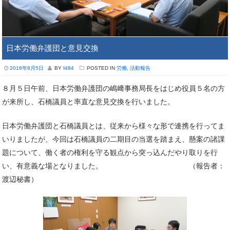
日本労働弁護団と意見交換
2016年8月5日
BY
I484
POSTED IN
労働
,
活動報告
８月５日午前、日本労働弁護団の嶋﨑事務局長をはじめ役員５名の方
が来所し、石橋議員と率直な意見交換を行いました。
日本労働弁護団と石橋議員とは、従来から様々な形で連携を行ってま
いりましたが、今回は石橋議員の二期目の当選を踏まえ、懸案の諸課
題について、働く者の権利を守る観点から突っ込んだやり取りを行
い、有意義な場となりました。 （報告者：
渡辺秘書）