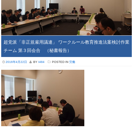
超党派「非正規雇用議連」 ワークルール教育推進法案検討作業
チーム 第３回会合 （秘書報告）
2016年4月22日
BY
I484
POSTED IN
労働