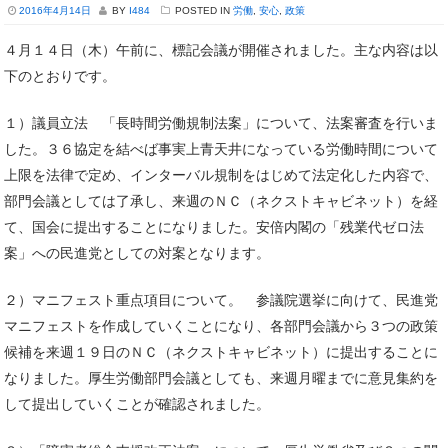
2016年4月14日
BY
I484
POSTED IN
労働
,
安心
,
政策
４月１４日（木）午前に、標記会議が開催されました。主な内容は以
下のとおりです。
１）議員立法 「長時間労働規制法案」について、法案審査を行いま
した。３６協定を結べば事実上青天井になっている労働時間について
上限を法律で定め、インターバル規制をはじめて法定化した内容で、
部門会議としては了承し、来週のＮＣ（ネクストキャビネット）を経
て、国会に提出することになりました。安倍内閣の「残業代ゼロ法
案」への民進党としての対案となります。
２）マニフェスト重点項目について。 参議院選挙に向けて、民進党
マニフェストを作成していくことになり、各部門会議から３つの政策
候補を来週１９日のＮＣ（ネクストキャビネット）に提出することに
なりました。厚生労働部門会議としても、来週月曜までに意見集約を
して提出していくことが確認されました。