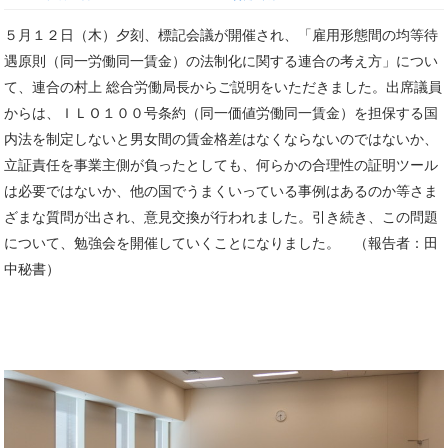
５月１２日（木）夕刻、標記会議が開催され、「雇用形態間の均等待
遇原則（同一労働同一賃金）の法制化に関する連合の考え方」につい
て、連合の村上 総合労働局長からご説明をいただきました。出席議員
からは、ＩＬＯ１００号条約（同一価値労働同一賃金）を担保する国
内法を制定しないと男女間の賃金格差はなくならないのではないか、
立証責任を事業主側が負ったとしても、何らかの合理性の証明ツール
は必要ではないか、他の国でうまくいっている事例はあるのか等さま
ざまな質問が出され、意見交換が行われました。引き続き、この問題
について、勉強会を開催していくことになりました。 （報告者：田
中秘書）