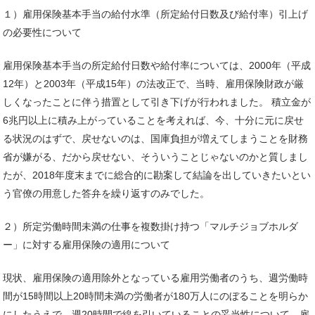
１）雇用保険基本手当の給付水準（所定給付日数及び給付率）引上げ
の必要性について
雇用保険基本手当の所定給付日数や給付率については、2000年（平成
12年）と2003年（平成15年）の法改正で、当時、雇用保険財政が厳
しくなったことに伴う措置として引き下げが行われました。 積立金が
6兆円以上に積み上がっていることを考えれば、今、十分に元に戻せ
る状況のはずで、戻せないのは、国庫負担が増えてしまうことを財務
省が嫌がる、だから戻せない、そういうことじゃないのかと質しまし
たが、2018年度末までに総合的に勘案して結論を出していきたいとい
う官僚の用意した答弁を繰り返すのみでした。
２）所定労働時間未満の仕事を複数掛け持つ「マルチジョブホルダ
ー」に対する雇用保険の適用について
現状、雇用保険の適用除外となっている雇用労働者のうち、週労働時
間が15時間以上20時間未満の労働者が180万人にのぼることを明らか
にしたうえで、週20時間で線を引いていることの妥当性について、雇