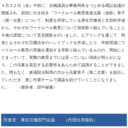
４月２２日（金）午前に、石橋議員が事務局長をつとめる標記会議が
開催され、前回に引き続き「ワークルール教育推進法案（仮称）骨子
（第一次案）について、制度を所管している厚生労働省と文部科学省
から、それぞれワークルール教育について現状取り組んでいることと
今後の課題について意見聴取を行いました。ヒアリングを通じて、両
省ともそれぞれ労働法令のハンドブックを作成したり、学校現場にワ
ークルール教育の実施を通知する等取り組んでいるものの、周知にと
どまっていて、実際の教育までには至っていない現状が明らかにな
り、この法案を策定する必要性をあらためて認識することができまし
た。間もなく、参議院法制局の方から法案骨子（第二次案）を提出し
ていただき、更に作業チームで議論を続けていくことになりまし
た。 （報告者：田中秘書）
民進党 厚生労働部門会議 （代理出席報告）