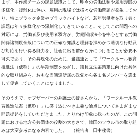
まず、本作業チームの課題認識として、昨今の労働法制や雇用形態の
多様化・複雑化に伴い、雇用の現場では様々な労働問題が発生してお
り、特にブラック企業やブラックバイトなど、若年労働者を取り巻く
課題は年々多様化かつ深刻化してきていること。そしてこの問題への
対応には、労働者及び使用者双方が、労働関係法令を中心とする労働
関係諸制度全般についての正確な知識と理解を深めかつ適切な行動及
び対応を行い得る能力を、社会に出る前から身につけることが必要不
可欠であり、その具現化のために、当議連として『ワークルール教育
推進法（仮称）』の早期制定をめざし、議員立法案策定に向けた具体
的な取り組みを、おもな当議連所属の政党から各１名メンバーを選出
して促進していくことになりました。
そのうえで、オブザーバーの弁護士の皆さんから、「ワークルール教
育推進法案（仮称）」に盛り込むべき主要な論点についてさまざまな
問題提起をしていただきました。とりわけ印象に残ったのが、この問
題における地方公共団体の役割の大きさで、韓国のソウル市の取り組
みは大変参考になる内容でした。 （報告者 田中秘書）