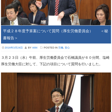
平成２８年度予算案について質問（厚生労働委員会） ＜秘
書報告＞
2016年3月24日
BY
I484
POSTED IN
労働
,
安心
３月２３日（水）午前、厚生労働委員会で石橋議員が６０分間、塩崎
厚生労働大臣に対して、下記の項目について質問を行いました。