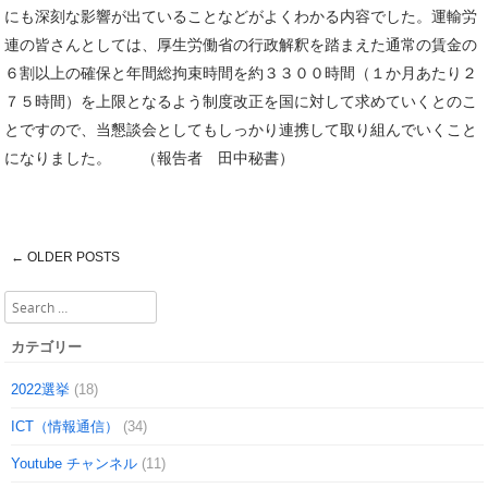
にも深刻な影響が出ていることなどがよくわかる内容でした。運輸労
連の皆さんとしては、厚生労働省の行政解釈を踏まえた通常の賃金の
６割以上の確保と年間総拘束時間を約３３００時間（１か月あたり２
７５時間）を上限となるよう制度改正を国に対して求めていくとのこ
とですので、当懇談会としてもしっかり連携して取り組んでいくこと
になりました。 （報告者 田中秘書）
←
OLDER POSTS
Post navigation
Search
カテゴリー
2022選挙
(18)
ICT（情報通信）
(34)
Youtube チャンネル
(11)