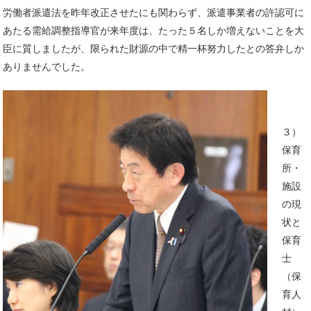
労働者派遣法を昨年改正させたにも関わらず、派遣事業者の許認可に
あたる需給調整指導官が来年度は、たった５名しか増えないことを大
臣に質しましたが、限られた財源の中で精一杯努力したとの答弁しか
ありませんでした。
３）
保育
所・
施設
の現
状と
保育
士
（保
育人