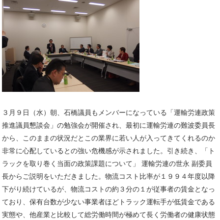
３月９日（水）朝、石橋議員もメンバーになっている「運輸労連政策
推進議員懇談会」の勉強会が開催され、最初に運輸労連の難波委員長
から、このままの状況だとこの業界に若い人が入ってきてくれるのか
非常に心配しているとの強い危機感が示されました。引き続き、「ト
ラックを取り巻く当面の政策課題について」 運輸労連の世永 副委員
長からご説明をいただきました。物流コスト比率が１９９４年度以降
下がり続けているが、物流コストの約３分の１が従事者の賃金となっ
ており、保有台数が少ない事業者ほどトラック運転手が低賃金である
実態や、他産業と比較して総労働時間が極めて長く労働者の健康状態