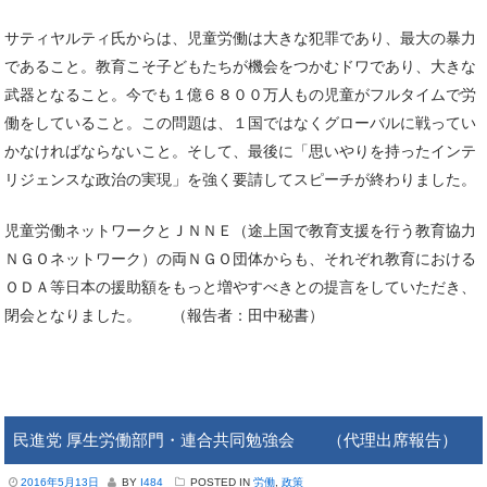
サティヤルティ氏からは、児童労働は大きな犯罪であり、最大の暴力
であること。教育こそ子どもたちが機会をつかむドワであり、大きな
武器となること。今でも１億６８００万人もの児童がフルタイムで労
働をしていること。この問題は、１国ではなくグローバルに戦ってい
かなければならないこと。そして、最後に「思いやりを持ったインテ
リジェンスな政治の実現」を強く要請してスピーチが終わりました。
児童労働ネットワークとＪＮＮＥ（途上国で教育支援を行う教育協力
ＮＧＯネットワーク）の両ＮＧＯ団体からも、それぞれ教育における
ＯＤＡ等日本の援助額をもっと増やすべきとの提言をしていただき、
閉会となりました。 （報告者：田中秘書）
民進党 厚生労働部門・連合共同勉強会 （代理出席報告）
2016年5月13日
BY
I484
POSTED IN
労働
,
政策