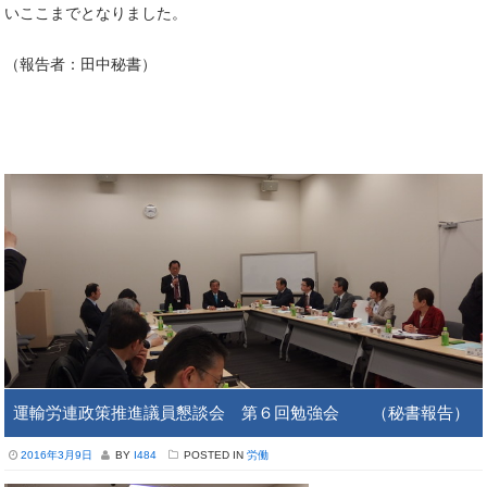
いここまでとなりました。
（報告者：田中秘書）
運輸労連政策推進議員懇談会 第６回勉強会 （秘書報告）
2016年3月9日
BY
I484
POSTED IN
労働