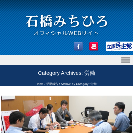
Skip to content
Category Archives:
労働
Home
/
活動報告
/
Archive by Category "労働"