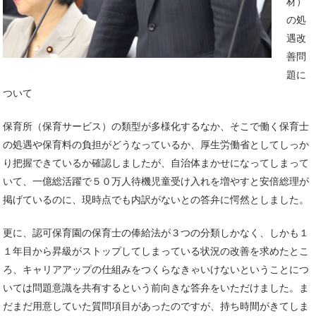
材）
の処
遇改
善問
題に
ついて
保育所（保育サービス）の類型が多様化するなか、そこで働く保育士
の処遇や保育料の負担がどうなっているか、厚生労働省としてしっか
り把握できているか確認しましたが、自治体まかせになってしまって
いて、一億総活躍で５０万人待機児童受け入れを増やすと安倍総理が
掲げているのに、現時点でも内訳がないとの答弁に愕然としました。
更に、認可保育園の保育士の俸給法が３つの分類しかなく、しかも１
１年目から昇級がストップしてしまっている状況の改善を求めたとこ
ろ、キャリアアップの仕組みをつくらなきゃいけないということにつ
いては問題意識を共有するという前向きな答弁をいただけました。ま
だまだ用意していた質問項目があったのですが、持ち時間がきてしま