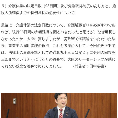
５）介護休業の法定日数（93日間）及び分割取得制度のあり方と、施
設入所確保までの特例延長の必要性について
最後に、介護休業の法定日数について、介護離職ゼロをめざすのであ
れば、現行93日間の大幅延長を図るべきだったと思うが、なぜ延長し
なかったのか、大臣に質しましたが、労政審で御議論をいただいた結
果、事業主の雇用管理の負担、これも考慮に入れて、今回の改正案で
は、法律上の最低基準としての通算九十三日は変えずに分割の回数を
三回までというふうにしたとの答弁で、大臣のリーダーシップが感じ
られない残念な答弁で終わりました。 （報告者：田中秘書）