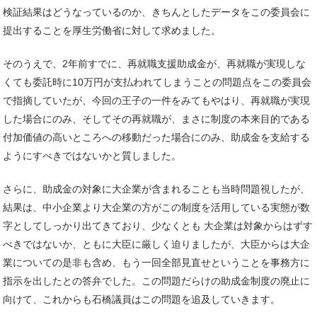
検証結果はどうなっているのか、きちんとしたデータをこの委員会に
提出することを厚生労働省に対して求めました。
そのうえで、2年前すでに、再就職支援助成金が、再就職が実現しな
くても委託時に10万円が支払われてしまうことの問題点をこの委員会
で指摘していたが、今回の王子の一件をみてもやはり、再就職が実現
した場合にのみ、そしてその再就職が、まさに制度の本来目的である
付加価値の高いところへの移動だった場合にのみ、助成金を支給する
ようにすべきではないかと質しました。
さらに、助成金の対象に大企業が含まれることも当時問題視したが、
結果は、中小企業より大企業の方がこの制度を活用している実態が数
字としてしっかり出てきており、少なくとも 大企業は対象からはずす
べきではないか、ともに大臣に厳しく迫りましたが、大臣からは大企
業についての是非も含め、もう一回全部見直せということを事務方に
指示を出したとの答弁でした。この問題だらけの助成金制度の廃止に
向けて、これからも石橋議員はこの問題を追及していきます。