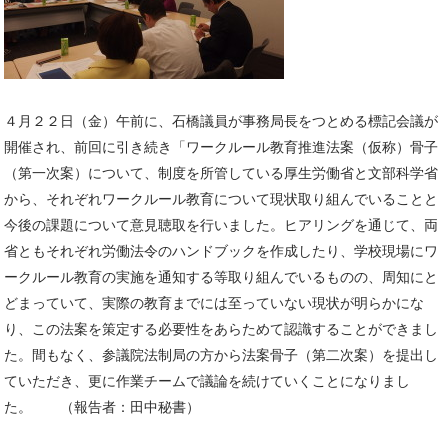
４月２２日（金）午前に、石橋議員が事務局長をつとめる標記会議が
開催され、前回に引き続き「ワークルール教育推進法案（仮称）骨子
（第一次案）について、制度を所管している厚生労働省と文部科学省
から、それぞれワークルール教育について現状取り組んでいることと
今後の課題について意見聴取を行いました。ヒアリングを通じて、両
省ともそれぞれ労働法令のハンドブックを作成したり、学校現場にワ
ークルール教育の実施を通知する等取り組んでいるものの、周知にと
どまっていて、実際の教育までには至っていない現状が明らかにな
り、この法案を策定する必要性をあらためて認識することができまし
た。間もなく、参議院法制局の方から法案骨子（第二次案）を提出し
ていただき、更に作業チームで議論を続けていくことになりまし
た。 （報告者：田中秘書）