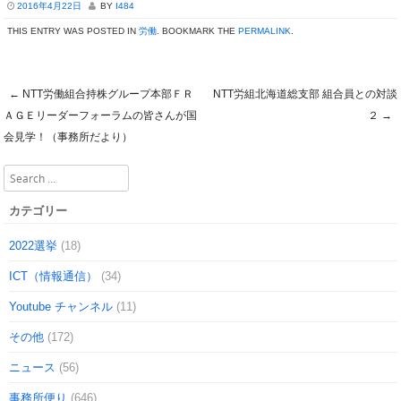
2016年4月22日
BY
I484
THIS ENTRY WAS POSTED IN
労働
. BOOKMARK THE
PERMALINK
.
←
NTT労働組合持株グループ本部ＦＲ
NTT労組北海道総支部 組合員との対談
Post navigation
ＡＧＥリーダーフォーラムの皆さんが国
２
→
会見学！（事務所だより）
Search
カテゴリー
2022選挙
(18)
ICT（情報通信）
(34)
Youtube チャンネル
(11)
その他
(172)
ニュース
(56)
事務所便り
(646)