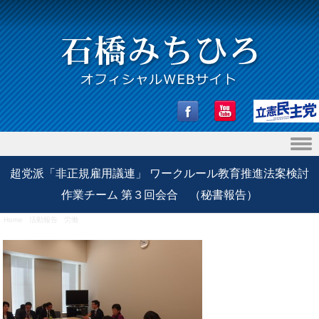
Skip to content
超党派「非正規雇用議連」 ワークルール教育推進法案検討
作業チーム 第３回会合 （秘書報告）
Home
/
活動報告
/
労働
/
超党派「非正規雇用議連」 ワークルール教育推進法案検討作業チーム 第
３回会合 （秘書報告）