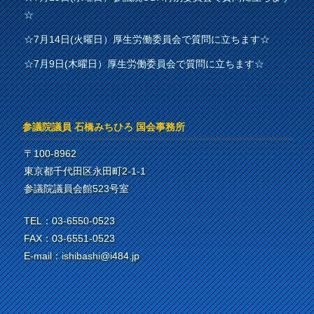
☆
☆7月14日(火曜日）厚生労働委員会で質問に立ちます☆
☆7月9日(木曜日）厚生労働委員会で質問に立ちます☆
参議院議員 石橋みちひろ 国会事務所
〒100-8962
東京都千代田区永田町2-1-1
参議院議員会館523号室
TEL：03-6550-0523
FAX：03-6551-0523
E-mail：ishibashi@i484.jp