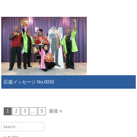
応援メッセージ No.0033
1
2
3
…
5
最後 »
Search