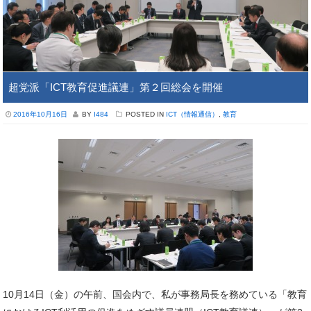
超党派「ICT教育促進議連」第２回総会を開催
2016年10月16日
BY
I484
POSTED IN
ICT（情報通信）
,
教育
10月14日（金）の午前、国会内で、私が事務局長を務めている「教育