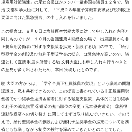
規雇用対策議連」の尾辻会長ほかメンバー衆参国会議員１２名で、馳
浩 文部科学大臣に対して、「平成２８年度予算概算要求及び税制改正
要望に向けた緊急提言」の申し入れを行いました。
この提言は、８月６日に塩崎厚生労働大臣に対して申し入れた内容と
同じものですが、１０月の当議連第４回総会の場で、出席議員から非
正規雇用労働者に対する支援策を拡充・新設する項目の中で、「給付
型奨学金の創設及び無利子型奨学金の拡充」は緊急性が高いので、議
連として直接 制度を所管する馳 文科大臣にも申し入れを行うべきと
の意見が多く出されたため、本日 実現したものです。
馳 大臣の方からは、「学卒全員正社員就職の実現」という議連の問題
認識は、私も共有できるので、この提言に書かれている非正規雇用労
働者でかつ奨学金返済困窮者に対する緊急支援策、具体的には①奨学
金利子の減免措置 ②返済の充当順位の変更（元本優先返済） ③所得
連動型返済への切り替え に関してまずは取り組んでいきたい。そのう
えで、給付型奨学金の創設および無利子型奨学金の拡充について財務
省とも協議しながら制度の検討を深めていきたいとのことでした。