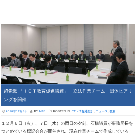
超党派 「ＩＣＴ教育促進議連」 立法作業チーム 団体ヒアリ
ングを開催
2016年12月8日
BY
I484
POSTED IN
ICT（情報通信）
,
ニュース
,
教育
１２月６日（火）、７日（水）の両日の夕刻、石橋議員が事務局長を
つとめている標記会合が開催され、現在作業チームで作成している