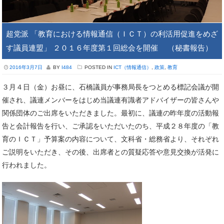
超党派 「教育における情報通信（ＩＣＴ）の利活用促進をめざ
す議員連盟」 ２０１６年度第１回総会を開催 （秘書報告）
2016年3月7日
BY
I484
POSTED IN
ICT（情報通信）
,
政策
,
教育
３月４日（金）お昼に、石橋議員が事務局長をつとめる標記会議が開
催され、議連メンバーをはじめ当議連有識者アドバイザーの皆さんや
関係団体のご出席をいただきました。最初に、議連の昨年度の活動報
告と会計報告を行い、ご承認をいただいたのち、平成２８年度の「教
育のＩＣＴ」予算案の内容について、文科省・総務省より、それぞれ
ご説明をいただき、その後、出席者との質疑応答や意見交換が活発に
行われました。