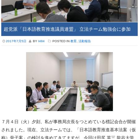
超党派「日本語教育推進議員連盟」 立法チーム勉強会に参加
2017年7月5日
BY
I484
POSTED IN
教育
,
活動報告
７月４日（火）夕刻、私が事務局次長をつとめている標記会合が開催
されました。現在、立法チームでは、「日本語教育推進基本法案（仮
称）骨子案」の検討を進めてきてますが、今回は田尻 英三 龍谷大学