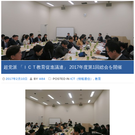
超党派 「ＩＣＴ教育促進議連」 2017年度第1回総会を開催
2017年2月10日
BY
I484
POSTED IN
ICT（情報通信）
,
教育