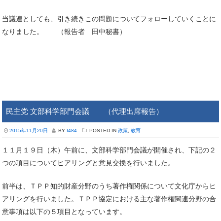
当議連としても、引き続きこの問題についてフォローしていくことに
なりました。 （報告者 田中秘書）
民主党 文部科学部門会議 （代理出席報告）
2015年11月20日
BY
I484
POSTED IN
政策
,
教育
１１月１９日（木）午前に、文部科学部門会議が開催され、下記の２
つの項目についてヒアリングと意見交換を行いました。
前半は、ＴＰＰ知的財産分野のうち著作権関係について文化庁からヒ
アリングを行いました。ＴＰＰ協定における主な著作権関連分野の合
意事項は以下の５項目となっています。