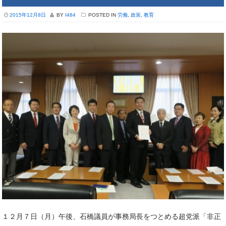
2015年12月8日
BY
I484
POSTED IN
労働
,
政策
,
教育
１２月７日（月）午後、石橋議員が事務局長をつとめる超党派「非正