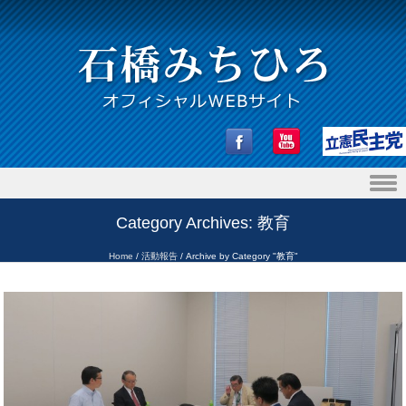
Skip to content
Category Archives:
教育
Home
/
活動報告
/
Archive by Category "教育"