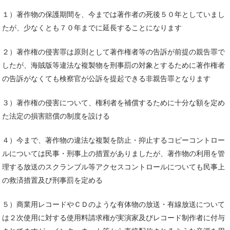
１）著作物の保護期間を、今までは著作者の死後５０年としていまし
たが、少なくとも７０年までに延長することになります
２）著作権の侵害罪は原則として著作権者等の告訴が前提の親告罪で
したが、海賊版等違法な複製物を刑事罰の対象とするために著作権者
の告訴がなくても検察官が公訴を提起できる非親告罪となります
３）著作権の侵害について、権利者を補償するために十分な額を定め
た法定の損害賠償の制度を設ける
４）今まで、著作物の違法な複製を防止・抑止するコピーコントロー
ルについては民事・刑事上の措置がありましたが、著作物の利用を管
理する放送のスクランブル等アクセスコントロールについても民事上
の救済措置及び刑事罰を定める
５）商業用レコードやＣＤのような有体物の放送・有線放送について
は２次使用に対する使用料請求権が実演家及びレコード制作者に付与