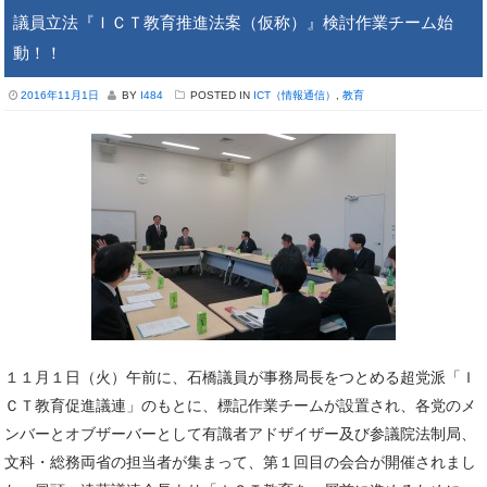
議員立法『ＩＣＴ教育推進法案（仮称）』検討作業チーム始
動！！
2016年11月1日
BY
I484
POSTED IN
ICT（情報通信）
,
教育
１１月１日（火）午前に、石橋議員が事務局長をつとめる超党派「Ｉ
ＣＴ教育促進議連」のもとに、標記作業チームが設置され、各党のメ
ンバーとオブザーバーとして有識者アドザイザー及び参議院法制局、
文科・総務両省の担当者が集まって、第１回目の会合が開催されまし