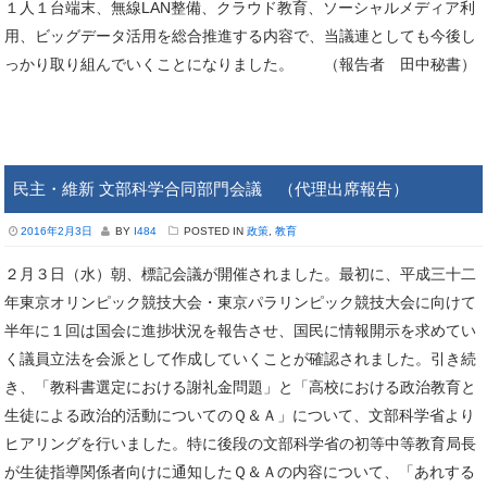
１人１台端末、無線LAN整備、クラウド教育、ソーシャルメディア利
用、ビッグデータ活用を総合推進する内容で、当議連としても今後し
っかり取り組んでいくことになりました。 （報告者 田中秘書）
民主・維新 文部科学合同部門会議 （代理出席報告）
2016年2月3日
BY
I484
POSTED IN
政策
,
教育
２月３日（水）朝、標記会議が開催されました。最初に、平成三十二
年東京オリンピック競技大会・東京パラリンピック競技大会に向けて
半年に１回は国会に進捗状況を報告させ、国民に情報開示を求めてい
く議員立法を会派として作成していくことが確認されました。引き続
き、「教科書選定における謝礼金問題」と「高校における政治教育と
生徒による政治的活動についてのＱ＆Ａ」について、文部科学省より
ヒアリングを行いました。特に後段の文部科学省の初等中等教育局長
が生徒指導関係者向けに通知したＱ＆Ａの内容について、「あれする