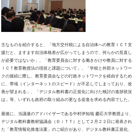
主なものを紹介すると、「地方交付税による自治体への教育ＩＣＴ支
援だと、ますます自治体格差が広がってしまうので、何らかの見直し
が必要ではないか」、「教育委員会に対する働きかけや教員に対する
ＩＣＴ教育教授法の現状と課題について」、「学校と外部ネットワー
クの接続に際し、教育委員会などの行政ネットワークを経由するため
に、帯域（インターネットのスピード）が不足してしまっており、改
善が望まれる」、「デジタル教科書の正規化に向けた検討の進捗状況
は」等、いずれも政府の取り組みの更なる促進を求める内容でした。
最後に、当議連のアドバイザーである中村伊知哉 慶応大学教授より、
デジタル教科書教材協議会（ＤｉＴＴ）として２月２２日に発表され
た「教育情報化推進法案」のご紹介があり、デジタル教科書正規化、