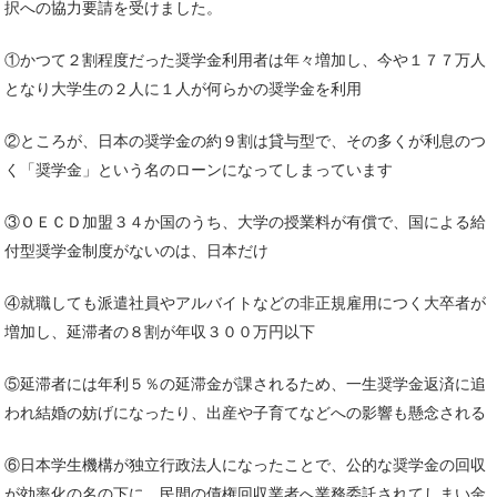
択への協力要請を受けました。
①かつて２割程度だった奨学金利用者は年々増加し、今や１７７万人
となり大学生の２人に１人が何らかの奨学金を利用
②ところが、日本の奨学金の約９割は貸与型で、その多くが利息のつ
く「奨学金」という名のローンになってしまっています
③ＯＥＣＤ加盟３４か国のうち、大学の授業料が有償で、国による給
付型奨学金制度がないのは、日本だけ
④就職しても派遣社員やアルバイトなどの非正規雇用につく大卒者が
増加し、延滞者の８割が年収３００万円以下
⑤延滞者には年利５％の延滞金が課されるため、一生奨学金返済に追
われ結婚の妨げになったり、出産や子育てなどへの影響も懸念される
⑥日本学生機構が独立行政法人になったことで、公的な奨学金の回収
が効率化の名の下に、民間の債権回収業者へ業務委託されてしまい金