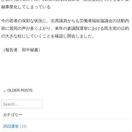
融事業化してしまっている
今の若者の深刻な状況に、出席議員からも労働者福祉協議会の活動内
容に賛同の声が多く上がり、来年の参議院選挙における民主党の公約
の大きな柱にしていくことを確認し閉会しました。
（報告者 田中秘書）
←
OLDER POSTS
Post navigation
Search
カテゴリー
2022選挙
(18)