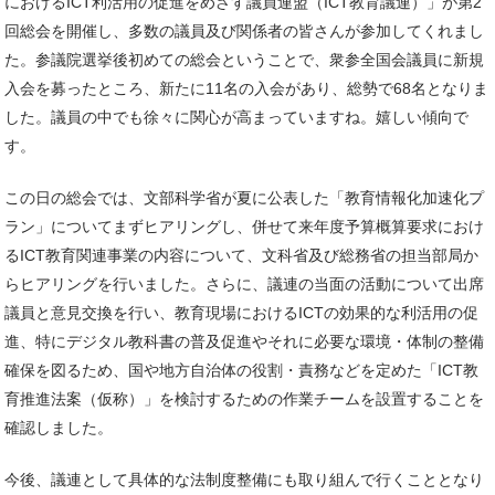
におけるICT利活用の促進をめざす議員連盟（ICT教育議連）」が第2
回総会を開催し、多数の議員及び関係者の皆さんが参加してくれまし
た。参議院選挙後初めての総会ということで、衆参全国会議員に新規
入会を募ったところ、新たに11名の入会があり、総勢で68名となりま
した。議員の中でも徐々に関心が高まっていますね。嬉しい傾向で
す。
この日の総会では、文部科学省が夏に公表した「教育情報化加速化プ
ラン」についてまずヒアリングし、併せて来年度予算概算要求におけ
るICT教育関連事業の内容について、文科省及び総務省の担当部局か
らヒアリングを行いました。さらに、議連の当面の活動について出席
議員と意見交換を行い、教育現場におけるICTの効果的な利活用の促
進、特にデジタル教科書の普及促進やそれに必要な環境・体制の整備
確保を図るため、国や地方自治体の役割・責務などを定めた「ICT教
育推進法案（仮称）」を検討するための作業チームを設置することを
確認しました。
今後、議連として具体的な法制度整備にも取り組んで行くこととなり