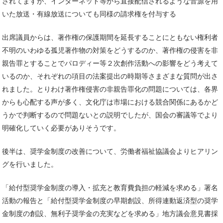
されてますが、インターネット等から直接配信されるような音源を用
いた放送・有線放送についても同様の請求権を付与する
出席議員からは、著作権の保護期間を延長することにともない権利者
不明のいわゆる孤児著作物の対策をどうするのか、著作権の侵害を非
親告罪とすることでパロディー等２次創作活動への影響をどう考えて
いるのか、それぞれの項目の法案提出の時期等さまざまな質問が出さ
れました。とりわけ著作権侵害の非親告罪化の問題については、各界
からも心配する声が多く、文化庁は市場における競合関係にあるかど
うかで判断するので問題ないとの説明でしたが、国会の審議等でより
明確化していく必要がありそうです。
後半は、奨学金制度の改善について、労働者福祉協議会よりヒアリン
グを行いました。
「給付型奨学金制度の導入・拡充と教育費負担の軽減を求める」署名
活動の報告と「給付型奨学金制度の早期創設、所得連動返済型の奨学
金制度の創設、無利子奨学金の充実などを求める」地方議会意見書採