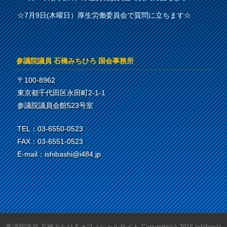
☆7月9日(木曜日）厚生労働委員会で質問に立ちます☆
参議院議員 石橋みちひろ 国会事務所
〒100-8962
東京都千代田区永田町2-1-1
参議院議員会館523号室
TEL：03-6550-0523
FAX：03-6551-0523
E-mail：ishibashi@i484.jp
参議院議員 石橋みちひろオフィシャルサイト Copyright(c) 2016.Ishibashi