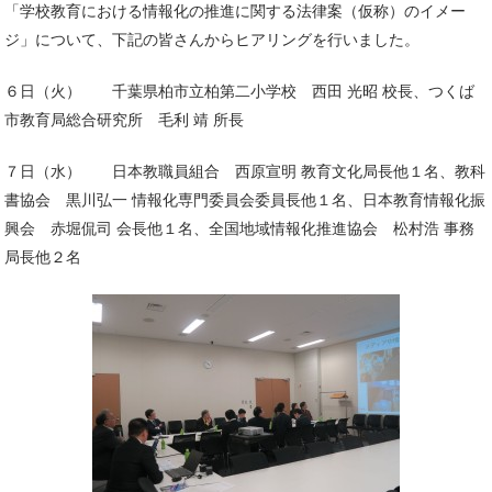
「学校教育における情報化の推進に関する法律案（仮称）のイメー
ジ」について、下記の皆さんからヒアリングを行いました。
６日（火） 千葉県柏市立柏第二小学校 西田 光昭 校長、つくば
市教育局総合研究所 毛利 靖 所長
７日（水） 日本教職員組合 西原宣明 教育文化局長他１名、教科
書協会 黒川弘一 情報化専門委員会委員長他１名、日本教育情報化振
興会 赤堀侃司 会長他１名、全国地域情報化推進協会 松村浩 事務
局長他２名