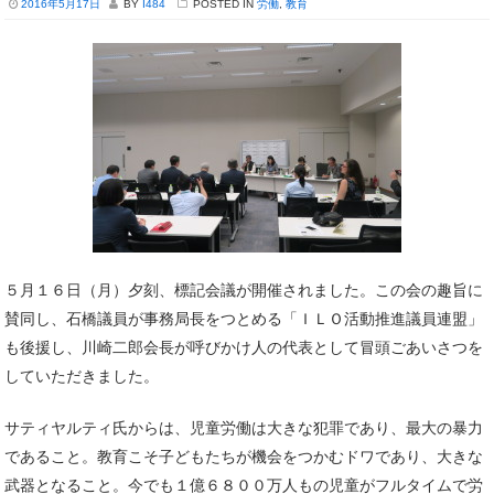
2016年5月17日
BY
I484
POSTED IN
労働
,
教育
５月１６日（月）夕刻、標記会議が開催されました。この会の趣旨に
賛同し、石橋議員が事務局長をつとめる「ＩＬＯ活動推進議員連盟」
も後援し、川崎二郎会長が呼びかけ人の代表として冒頭ごあいさつを
していただきました。
サティヤルティ氏からは、児童労働は大きな犯罪であり、最大の暴力
であること。教育こそ子どもたちが機会をつかむドワであり、大きな
武器となること。今でも１億６８００万人もの児童がフルタイムで労