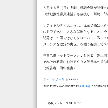
５月１６日（月）夕刻、標記会議が開催さ
Ｏ活動推進議員連盟」も後援し、川崎二郎
サティヤルティ氏からは、児童労働は大き
むドワであり、大きな武器となること。今
問題は、１国ではなくグローバルに戦って
ジェンスな政治の実現」を強く要請してス
児童労働ネットワークとＪＮＮＥ（途上国
それぞれ教育におけるＯＤＡ等日本の援
（報告者：田中秘書）
2016年5月17日
BY
I484
THIS ENTRY WAS POSTED IN
労働
,
教育
. BOOKMARK 
←
応援メッセージ NO.0027