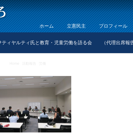
Skip to content
ホーム
立憲民主
プロフィール
Menu
サティヤルティ氏と教育・児童労働を語る会 （代理出席報
Home
/
活動報告
/
労働
/
ノーベル平和賞受賞者カイラシュ・サティヤルティ