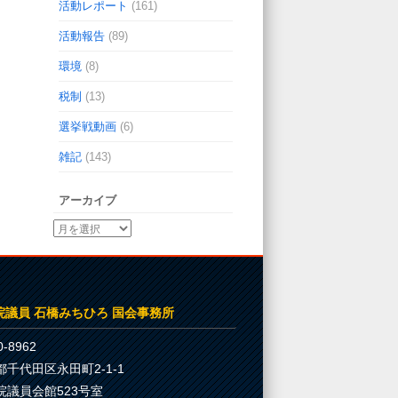
活動レポート
(161)
活動報告
(89)
環境
(8)
税制
(13)
選挙戦動画
(6)
雑記
(143)
アーカイブ
院議員 石橋みちひろ 国会事務所
-8962
都千代田区永田町2-1-1
院議員会館523号室