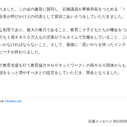
れました。この会の趣旨に賛同し、石橋議員が事務局長をつとめる「Ｉ
会長が呼びかけ人の代表として冒頭ごあいさつをしていただきました。
な犯罪であり、最大の暴力であること。教育こそ子どもたちが機会をつ
でも１億６８００万人もの児童がフルタイムで労働をしていること。こ
いかなければならないこと。そして、最後に「思いやりを持ったインテ
ピーチが終わりました。
で教育支援を行う教育協力ＮＧＯネットワーク）の両ＮＧＯ団体からも
助額をもっと増やすべきとの提言をしていただき、閉会となりました
THE
PERMALINK
.
応援メッセージ NO.002