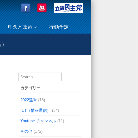
理念と政策
行動予定
告）
氏と教育・児童労働を語る会 （代理出席報告）
Search
カテゴリー
2022選挙
(18)
ICT（情報通信）
(34)
Youtube チャンネル
(11)
その他
(172)