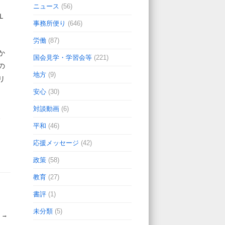
ニュース
(56)
Ｌ
事務所便り
(646)
労働
(87)
か
国会見学・学習会等
(221)
の
地方
(9)
リ
安心
(30)
対談動画
(6)
、
平和
(46)
。
応援メッセージ
(42)
政策
(58)
教育
(27)
書評
(1)
未分類
(5)
8
→