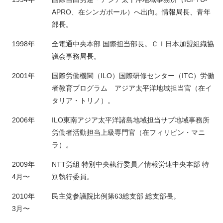
APRO、在シンガポール）へ出向。情報局長、青年
部長。
1998年
全電通中央本部 国際担当部長。ＣＩ日本加盟組織協
議会事務局長。
2001年
国際労働機関（ILO）国際研修センター（ITC）労働
者教育プログラム アジア太平洋地域担当官（在イ
タリア・トリノ）。
2006年
ILO東南アジア太平洋諸島地域担当サブ地域事務所
労働者活動担当上級専門官（在フィリピン・マニ
ラ）。
2009年
NTT労組 特別中央執行委員／情報労連中央本部 特
4月〜
別執行委員。
2010年
民主党参議院比例第63総支部 総支部長。
3月〜