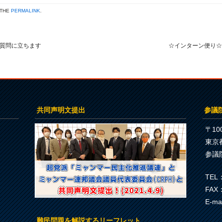
 THE
PERMALINK
.
で質問に立ちます
☆インターン便り
共同声明文提出
参議
〒100
東京
参議
TEL：
FAX：
E-ma
難民問題を解説するリーフレット