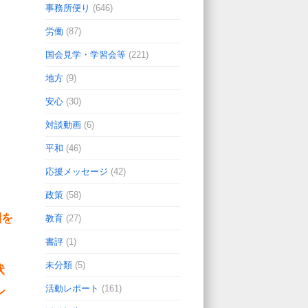
事務所便り
(646)
労働
(87)
国会見学・学習会等
(221)
地方
(9)
安心
(30)
対談動画
(6)
平和
(46)
応援メッセージ
(42)
政策
(58)
制を
教育
(27)
書評
(1)
未分類
(5)
状
活動レポート
(161)
ン