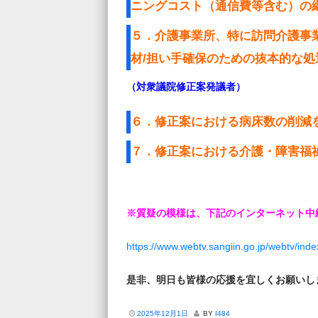
ニングコスト（通信費等含む）の
５．介護事業所、特に訪問介護事
材/担い手確保のための抜本的な
（対衆議院修正案発議者）
６．修正案における病床数の削減
７．修正案における介護・障害福
※質疑の模様は、下記のインターネット中
https://www.webtv.sangiin.go.jp/webtv/ind
是非、明日も皆様の応援を宜しくお願いし
2025年12月1日
BY
I484