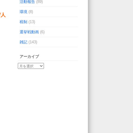
活動報告
(89)
環境
(8)
び人
税制
(13)
選挙戦動画
(6)
雑記
(143)
アーカイブ