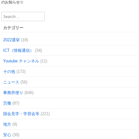
Post navigation
のお知らせ☆
Search
カテゴリー
2022選挙
(18)
ICT（情報通信）
(34)
Youtube チャンネル
(11)
その他
(172)
ニュース
(56)
事務所便り
(646)
労働
(87)
国会見学・学習会等
(221)
地方
(9)
安心
(30)