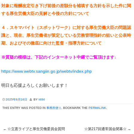
対象に報酬改定引き下げ前後の差額分を補填する方針を示した件に関
する厚生労働大臣の見解と今後の方針について
４．スキマバイト（スポットワーク）に対する厚生労働大臣の問題認
識と、現在、厚生労働省が策定している労務管理指針の狙いと公表時
期、およびその徹底に向けた監督・指導方針について
※質疑の模様は、下記のインターネット中継でご覧頂けます↓
https://www.webtv.sangiin.go.jp/webtv/index.php
明日も応援よろしくお願いします！
2025年6月16日
BY
I484
THIS ENTRY WAS POSTED IN
事務所便り
. BOOKMARK THE
PERMALINK
.
←
☆立憲ライブと厚生労働委員会質問
☆第217回通常国会閉幕☆
→