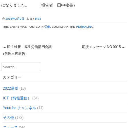
になりました。 （報告者 田中秘書）
2016年3月9日
BY
I484
THIS ENTRY WAS POSTED IN
労働
. BOOKMARK THE
PERMALINK
.
←
民主維新 厚生労働部門会議
応援メッセージ NO.0015
→
Post navigation
（代理出席報告）
Search
カテゴリー
2022選挙
(18)
ICT（情報通信）
(34)
Youtube チャンネル
(11)
その他
(172)
ニュース
(56)