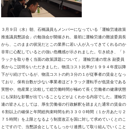
３月９日（水）朝、石橋議員もメンバーになっている「運輸労連政策
推進議員懇談会」の勉強会が開催され、最初に運輸労連の難波委員長
から、このままの状況だとこの業界に若い人が入ってきてくれるのか
非常に心配しているとの強い危機感が示されました。引き続き、「ト
ラックを取り巻く当面の政策課題について」 運輸労連の世永 副委員
長からご説明をいただきました。物流コスト比率が１９９４年度以降
下がり続けているが、物流コストの約３分の１が従事者の賃金となっ
ており、保有台数が少ない事業者ほどトラック運転手が低賃金である
実態や、他産業と比較して総労働時間が極めて長く労働者の健康状態
にも深刻な影響が出ていることなどがよくわかる内容でした。運輸労
連の皆さんとしては、厚生労働省の行政解釈を踏まえた通常の賃金の
６割以上の確保と年間総拘束時間を約３３００時間（１か月あたり２
７５時間）を上限となるよう制度改正を国に対して求めていくとのこ
とですので、当懇談会としてもしっかり連携して取り組んでいくこと