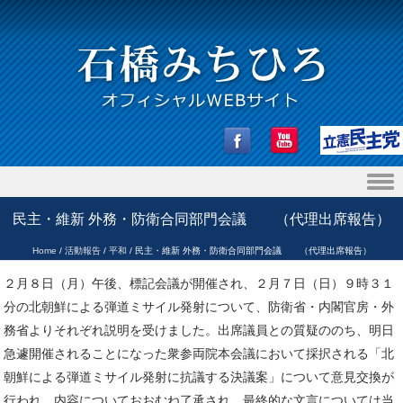
Skip to content
民主・維新 外務・防衛合同部門会議 （代理出席報告）
Home
/
活動報告
/
平和
/
民主・維新 外務・防衛合同部門会議 （代理出席報告）
２月８日（月）午後、標記会議が開催され、２月７日（日）９時３１
分の北朝鮮による弾道ミサイル発射について、防衛省・内閣官房・外
務省よりそれぞれ説明を受けました。出席議員との質疑ののち、明日
急遽開催されることになった衆参両院本会議において採択される「北
朝鮮による弾道ミサイル発射に抗議する決議案」について意見交換が
行われ、内容についておおむね了承され、最終的な文言については当