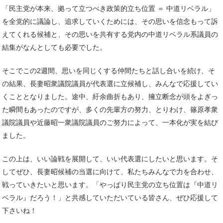
「民主党が本来、拠って立つべき政策的立ち位置 ＝ 中道リベラル」
を全党的に議論し、追求していくためには、その思いを信念もって訴
えてくれる候補と、その思いを共有する党内の中道リベラル系議員の
結集がなんとしても必要でした。
そこでこの2週間、思いを同じくする仲間たちと話し合いを続け、そ
の結果、長妻昭衆議院議員が代表選に立候補し、みんなで応援してい
くこととなりました。途中、紆余曲折もあり、擁立断念が頭をよぎっ
た瞬間もあったのですが、多くの先輩方の努力、とりわけ、篠原孝衆
議院議員や近藤昭一衆議院議員のご努力によって、一本化が実を結び
ました。
この上は、いい論戦を展開して、いい代表選にしたいと思います。そ
してぜひ、長妻昭候補の当選に向けて、私たちみんなで力を合わせ、
戦っていきたいと思います。「やっぱり民主党の立ち位置は『中道リ
ベラル』だろう！」と共感していただいている皆さん、ぜひ応援して
下さいね！