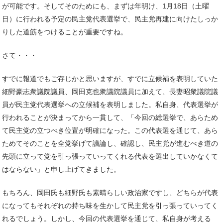
が可能です。そしてそのためにも、まずは年明け、1月18日（土曜
日）に行われる予定の民主党代表選挙で、民主党再建に向けたしっか
りした道筋をつけることが重要ですね。
さて・・・
すでに報道でもご存じかと思いますが、すでに立候補を表明していた
細野豪志衆議院議員、岡田克也衆議院議員に加えて、長妻昭衆議院議
員が民主党代表選挙への立候補を表明しました。私自身、代表選挙が
行われることが決まってから一貫して、「今回の総選挙で、あらため
て民主党の立つべき位置が明確になった。この代表選を通じて、あら
ためてそのことを全党挙げて議論し、確認し、民主党が進むべき道の
先頭に立って党を引っ張っていってくれる代表を選出していかなくて
はならない」と申し上げてきました。
もちろん、岡田氏も細野氏も素晴らしい政治家ですし、どちらが代表
になってもそれぞれの持ち味を生かして民主党を引っ張っていってく
れるでしょう。しかし、今回の代表選挙を通じて、私自身が考える