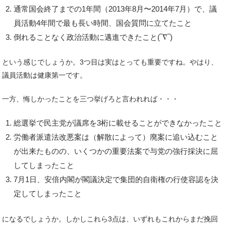
通常国会終了までの1年間（2013年8月〜2014年7月）で、議
員活動4年間で最も長い時間、国会質問に立てたこと
倒れることなく政治活動に邁進できたこと(‾∇‾)
という感じでしょうか。3つ目は実はとっても重要ですね。やはり、
議員活動は健康第一です。
一方、悔しかったことを三つ挙げろと言われれば・・・
総選挙で民主党が議席を3桁に載せることができなかったこと
労働者派遣法改悪案は（解散によって）廃案に追い込むこと
が出来たものの、いくつかの重要法案で与党の強行採決に屈
してしまったこと
7月1日、安倍内閣が閣議決定で集団的自衛権の行使容認を決
定してしまったこと
になるでしょうか。しかしこれら3点は、いずれもこれからまだ挽回