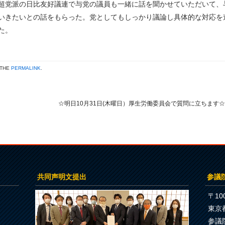
超党派の日比友好議連で与党の議員も一緒に話を聞かせていただいて、
いきたいとの話をもらった。党としてもしっかり議論し具体的な対応を
た。
 THE
PERMALINK
.
☆明日10月31日(木曜日）厚生労働委員会で質問に立ちます
共同声明文提出
参議
〒100
東京
参議