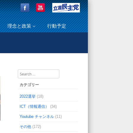
理念と政策
行動予定
ピン残留日本人二世の国籍回復を求める請願書を受理☆
Search
カテゴリー
2022選挙
(18)
ICT（情報通信）
(34)
Youtube チャンネル
(11)
その他
(172)