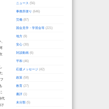
ニュース
(56)
事務所便り
(646)
労働
(87)
国会見学・学習会等
(221)
地方
(9)
い、
安心
(30)
阿
対談動画
(6)
次
、
平和
(46)
し
応援メッセージ
(42)
た
政策
(58)
やフ
も
教育
(27)
に
書評
(1)
時代
未分類
(5)
続け