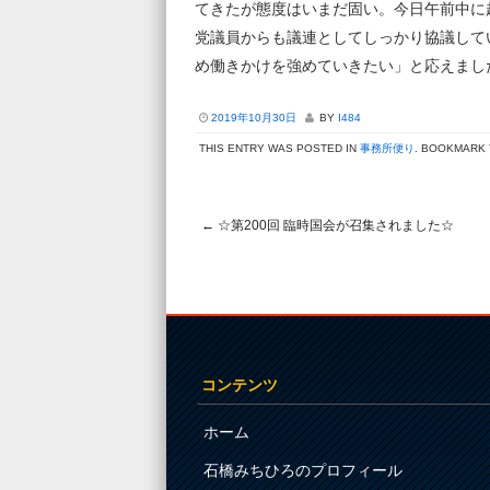
てきたが態度はいまだ固い。今日午前中に
党議員からも議連としてしっかり協議して
め働きかけを強めていきたい」と応えまし
2019年10月30日
BY
I484
THIS ENTRY WAS POSTED IN
事務所便り
. BOOKMARK
←
☆第200回 臨時国会が召集されました☆
Post navigation
コンテンツ
ホーム
石橋みちひろのプロフィール