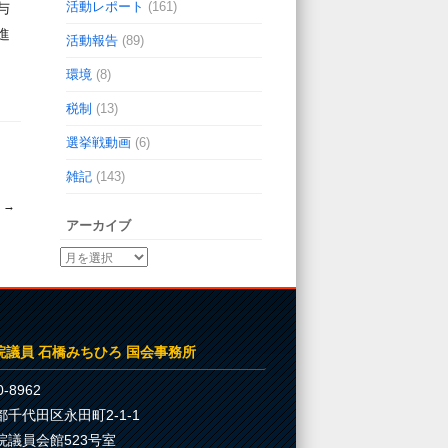
活動レポート
(161)
与
進
活動報告
(89)
環境
(8)
税制
(13)
選挙戦動画
(6)
雑記
(143)
☆
→
アーカイブ
院議員 石橋みちひろ 国会事務所
-8962
都千代田区永田町2-1-1
院議員会館523号室