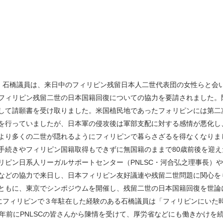
て、石橋議員は、来日中のフィリピン残留日本人二世代表団の女性らと会
フィリピン残留二世の日本国籍回復についての協力を要請されました。
して請願書を受け取りました。米国植民地であったフォリピンには第二
を行っていましたが、日本軍の侵攻後は軍部支配に対する感情が悪化し
より多くの二世が隠れるようにフィリピンで暮らさざるを得なくなりま
手続きやフィリピン国籍取得もできずに無国籍のままで80歳前後を迎え
リピン日系人リーガルサポートセンター（PNLSC・河合弘之理事長）
などの協力で来日し、日本フィリピン友好議連や残留二世問題に関心を
ともに、東京でシンポジウムを開催し、残留二世の日本国籍回復を世論
代にフィリピンで３年駐在した経験のある石橋議員は「フィリピンにいた
年前にPNLSCの皆さんから陳情を受けて、厚労省などにも働きかけを