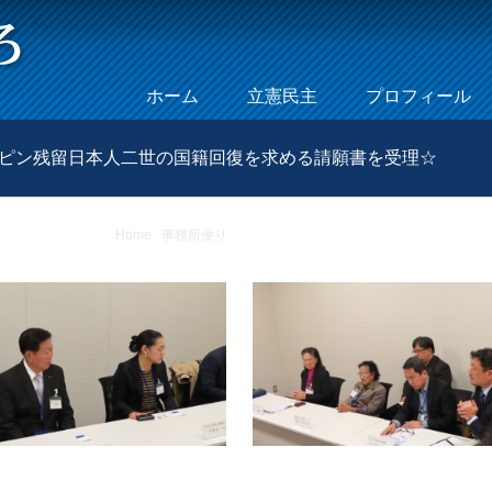
Skip to content
ホーム
立憲民主
プロフィール
Menu
ィリピン残留日本人二世の国籍回復を求める請願書を受理☆
Home
/
事務所便り
/
☆2019年10月29日（火曜日）フィリ