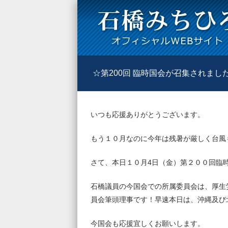
☆第200回 臨時国会が召集されまし
いつも応援ありがとうございます。
もう１０月なのに今年は残暑が厳しく台風
さて、本日１０月4日（金）第２００回臨
石橋議員の今国会での所属委員会は、厚生
員会筆頭理事です！早速本日は、沖縄及び
今国会も応援宜しくお願いします。