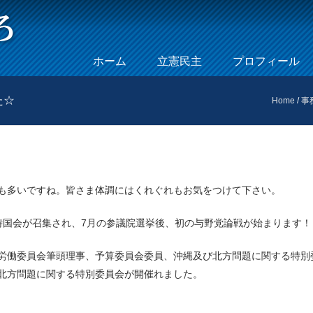
Skip to content
ホーム
立憲民主
プロフィール
Menu
た☆
Home
/
事
も多いですね。皆さま体調にはくれぐれもお気をつけて下さい。
時国会が召集され、7月の参議院選挙後、初の与野党論戦が始まります！
労働委員会筆頭理事、予算委員会委員、沖縄及び北方問題に関する特別
北方問題に関する特別委員会が開催れました。