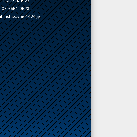
03-6550-0523
03-6551-0523
il：ishibashi@i484.jp