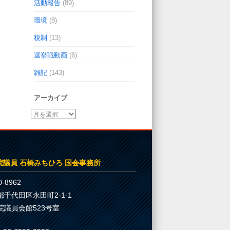
活動報告
(89)
環境
(8)
税制
(13)
選挙戦動画
(6)
雑記
(143)
アーカイブ
院議員 石橋みちひろ 国会事務所
-8962
都千代田区永田町2-1-1
院議員会館523号室