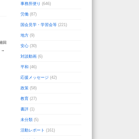
事務所便り
(646)
労働
(87)
国会見学・学習会等
(221)
地方
(9)
籍回
安心
(30)
☆
→
対談動画
(6)
平和
(46)
応援メッセージ
(42)
政策
(58)
教育
(27)
書評
(1)
未分類
(5)
活動レポート
(161)