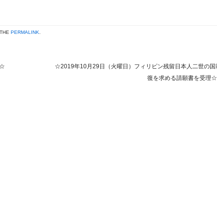
 THE
PERMALINK
.
☆
☆2019年10月29日（火曜日）フィリピン残留日本人二世の国
復を求める請願書を受理