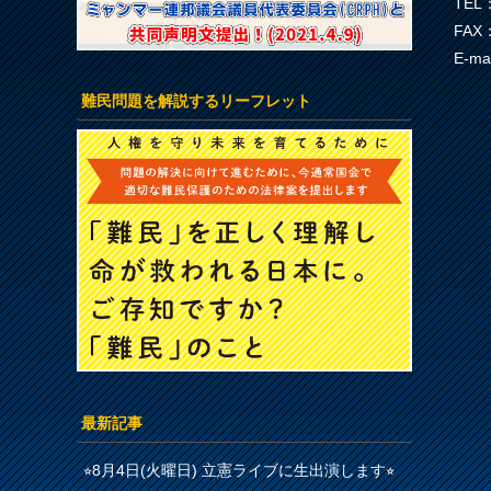
TEL：
FAX：
E-ma
難民問題を解説するリーフレット
最新記事
⭐︎8月4日(火曜日) 立憲ライブに生出演します⭐︎