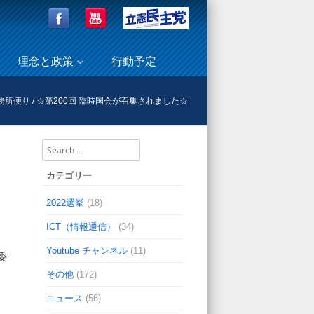
理念と政策
行動予定
務所便り
/
☆第200回 臨時国会が召集されました☆
Search
カテゴリー
2022選挙
(18)
ICT（情報通信）
(34)
Youtube チャンネル
(11)
委
その他
(172)
ニュース
(56)