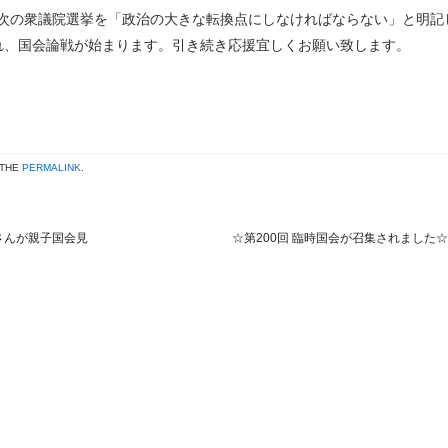
次の衆議院選挙を「政治の大きな転換点にしなければならない」と明記
れ、国会論戦が始まります。引き続き応援宜しくお願い致します。
 THE
PERMALINK
.
さんが親子国会見
☆第200回 臨時国会が召集されました