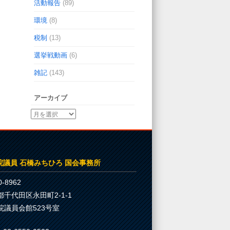
活動報告
(89)
環境
(8)
税制
(13)
選挙戦動画
(6)
雑記
(143)
アーカイブ
院議員 石橋みちひろ 国会事務所
-8962
都千代田区永田町2-1-1
院議員会館523号室