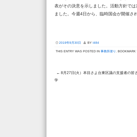
表がその決意を示しました。活動方針では
ました。今週4日から、臨時国会が開催さ
2019年9月30日
BY
I484
THIS ENTRY WAS POSTED IN
事務所便り
. BOOKMARK
←
8月27日(火）本目さよ台東区議の支援者の皆
Post navigation
学