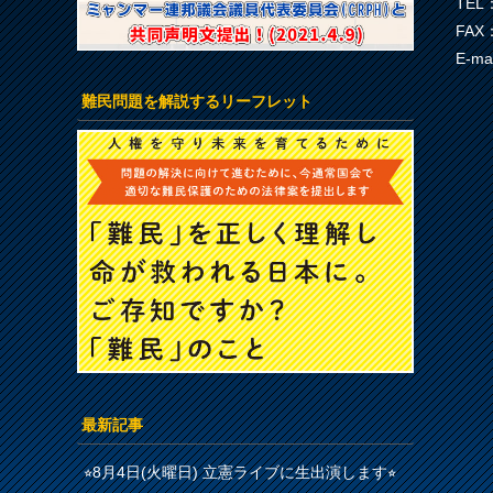
TEL：
FAX：
E-ma
難民問題を解説するリーフレット
最新記事
⭐︎8月4日(火曜日) 立憲ライブに生出演します⭐︎