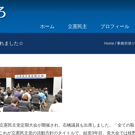
Skip to content
ホーム
立憲民主
プロフィール
Menu
されました☆
Home
/
事務所便り
19 立憲民主党定期大会が開催され、石橋議員も出席しました。「全ての取
これが立憲民主党の活動方針のタイトルで、結党3年目、党大会では枝