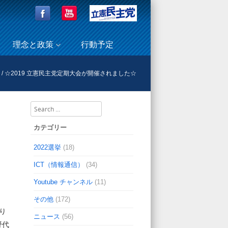
理念と政策
行動予定
/
☆2019 立憲民主党定期大会が開催されました☆
Search
カテゴリー
2022選挙
(18)
ICT（情報通信）
(34)
Youtube チャンネル
(11)
その他
(172)
り
ニュース
(56)
野代