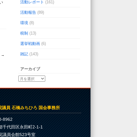
活動レポート
(161)
い
活動報告
(89)
環境
(8)
税制
(13)
選挙戦動画
(6)
雑記
(143)
☆
→
アーカイブ
院議員 石橋みちひろ 国会事務所
-8962
都千代田区永田町2-1-1
院議員会館523号室