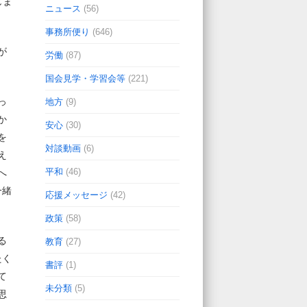
じま
ニュース
(56)
事務所便り
(646)
が
労働
(87)
国会見学・学習会等
(221)
っ
地方
(9)
か
安心
(30)
を
対談動画
(6)
え
平和
(46)
へ
一緒
応援メッセージ
(42)
政策
(58)
る
教育
(27)
たく
書評
(1)
て
未分類
(5)
思