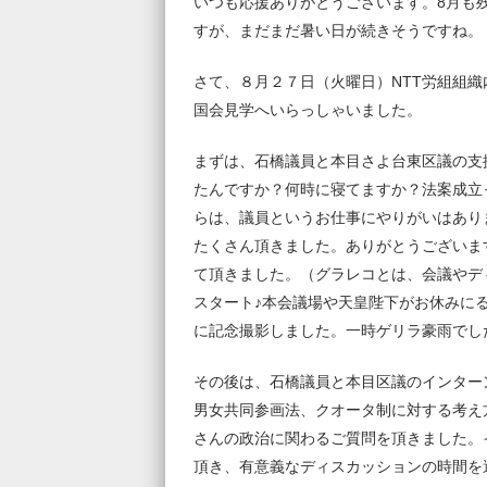
いつも応援ありがとうございます。8月も
すが、まだまだ暑い日が続きそうですね。
さて、８月２７日（火曜日）NTT労組組
国会見学へいらっしゃいました。
まずは、石橋議員と本目さよ台東区議の支
たんですか？何時に寝てますか？法案成立
らは、議員というお仕事にやりがいはあり
たくさん頂きました。ありがとうございま
て頂きました。（グラレコとは、会議やデ
スタート♪本会議場や天皇陛下がお休みに
に記念撮影しました。一時ゲリラ豪雨でし
その後は、石橋議員と本目区議のインター
男女共同参画法、クオータ制に対する考え
さんの政治に関わるご質問を頂きました。
頂き、有意義なディスカッションの時間を