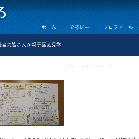
Skip to content
ホーム
立憲民主
プロフィール
Menu
支援者の皆さんが親子国会見学
Home
/
国会見学・学習会等
/
8月27日(火