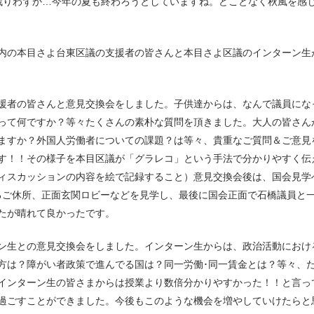
残りわずか…今年の夏も終わろうとしていますね。どことなく秋風を感
織内の本目さよ台東区議の支援者の皆さんと本目さよ区議のインターン生
援者の皆さんと意見交換会をしました。子供達からは、なんで議員にな
って何ですか？等々たくさんの素朴な質問を頂きました。大人の皆さん
ますか？外国人労働者についての課題？は等々、貴重なご質問＆ご意見
す！！その様子を本目区議が「グラレコ」という手法で分かりやすく伝
ィスカッションの内容を絵で記録すること）意見交換会後は、国会見学
るご休所、正面玄関ロビーなどを見学し、最後に国会正面で石橋議員と
たが晴れて良かったです。
ン生との意見交換会をしました。インターン生からは、政治活動におけ
方は？障がい者政策で進んでる国は？同一労働･同一賃金とは？等々、
インターン生の皆さまからは授業より数倍分かりやすかった！！と言っ
過ごすことができました。今後もこのような機会を増やしていけたらと