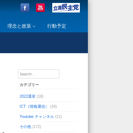
理念と政策
行動予定
）本目さよ台東区議の支援者の皆さんが親子国会見学
Search
カテゴリー
2022選挙
(18)
ICT（情報通信）
(34)
Youtube チャンネル
(11)
その他
(172)