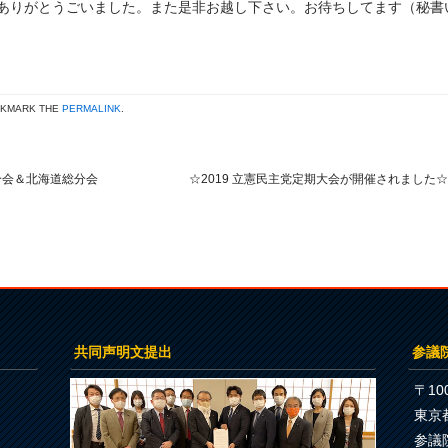
ありがとうごいました。また是非お越し下さい。お待ちしてます（秘書
OKMARK THE
PERMALINK
.
分会＆北海道総分会
☆2019 立憲民主党定期大会が開催されました
共同声明文提出
参議
〒100
東京
参議