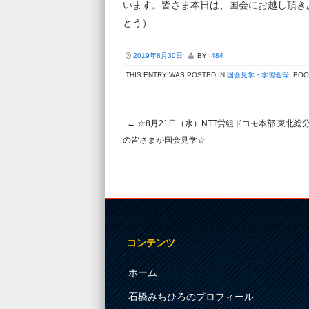
います。皆さま本日は、国会にお越し頂き
とう）
2019年8月30日
BY
I484
THIS ENTRY WAS POSTED IN
国会見学・学習会等
. BO
←
☆8月21日（水）NTT労組ドコモ本部 東北総
Post navigation
の皆さまが国会見学☆
コンテンツ
ホーム
石橋みちひろのプロフィール