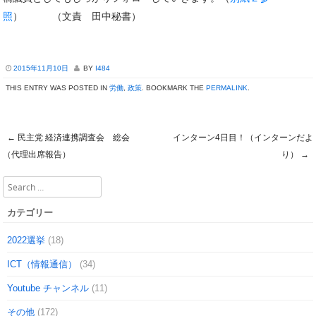
照
） （文責 田中秘書）
2015年11月10日
BY
I484
THIS ENTRY WAS POSTED IN
労働
,
政策
. BOOKMARK THE
PERMALINK
.
←
民主党 経済連携調査会 総会
インターン4日目！（インターンだよ
Post navigation
（代理出席報告）
り）
→
Search
カテゴリー
2022選挙
(18)
ICT（情報通信）
(34)
Youtube チャンネル
(11)
その他
(172)