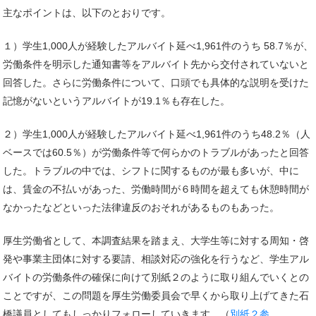
主なポイントは、以下のとおりです。
１）学生1,000人が経験したアルバイト延べ1,961件のうち 58.7％が、
労働条件を明示した通知書等をアルバイト先から交付されていないと
回答した。さらに労働条件について、口頭でも具体的な説明を受けた
記憶がないというアルバイトが19.1％も存在した。
２）学生1,000人が経験したアルバイト延べ1,961件のうち48.2％（人
ベースでは60.5％）が労働条件等で何らかのトラブルがあったと回答
した。トラブルの中では、シフトに関するものが最も多いが、中に
は、賃金の不払いがあった、労働時間が６時間を超えても休憩時間が
なかったなどといった法律違反のおそれがあるものもあった。
厚生労働省として、本調査結果を踏まえ、大学生等に対する周知・啓
発や事業主団体に対する要請、相談対応の強化を行うなど、学生アル
バイトの労働条件の確保に向けて別紙２のように取り組んでいくとの
ことですが、この問題を厚生労働委員会で早くから取り上げてきた石
橋議員としてもしっかりフォローしていきます。（
別紙２参