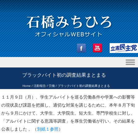
Skip to content
ブラックバイト初の調査結果まとまる
Home
/
活動報告
/
労働
/
ブラックバイト初の調査結果まとまる
１１月９日（月）、学生アルバイトを巡る労働条件や学業への影響等
の現状及び課題を把握し、適切な対策を講じるために、本年８月下旬
から９月にかけて、大学生、大学院生、短大生、専門学校生に対し、
「アルバイトに関する意識等調査」を厚生労働省が行い、その結果を
公表しました 。（
別紙１参照
）