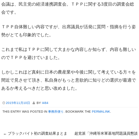
会議は、民主党の経済連携調査会。ＴＰＰに関する3度目の調査会総
会です。
ＴＰＰ自体難しい内容ですが、出席議員が活発に質問・指摘を行う姿
勢がとても印象的でした。
これまで私はＴＰＰに関して大まかな内容しか知らず、内容も難しい
のでＴＰＰを避けていました。
しかしこれほど真剣に日本の農産業や今後に関して考えている方々を
間近で見させて頂き、私自身がもっと意欲的に知りどの選択が最適で
あるか考えるべきだと思い改めました。
2015年11月10日
BY
I484
THIS ENTRY WAS POSTED IN
事務所便り
. BOOKMARK THE
PERMALINK
.
←
ブラックバイト初の調査結果まとま
超党派「沖縄等米軍基地問題議員懇談