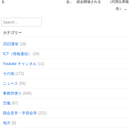
Post navigation
る
会」 総会開催される （代理出席報
告）
→
Search
カテゴリー
2022選挙
(18)
ICT（情報通信）
(34)
Youtube チャンネル
(11)
その他
(172)
ニュース
(56)
事務所便り
(646)
労働
(87)
国会見学・学習会等
(221)
地方
(9)