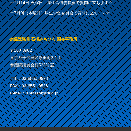
☆7月14日(火曜日）厚生労働委員会で質問に立ちます☆
☆7月9日(木曜日）厚生労働委員会で質問に立ちます☆
参議院議員 石橋みちひろ 国会事務所
〒100-8962
東京都千代田区永田町2-1-1
参議院議員会館523号室
TEL：03-6550-0523
FAX：03-6551-0523
E-mail：ishibashi@i484.jp