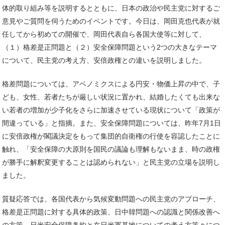
体的取り組み等を説明するとともに、日本の政治や民主党に対するご
意見やご質問を伺うためのイベントです。今日は、岡田克也代表が就
任してから初めての開催で、岡田代表自ら各国大使等に対して、
（１）格差是正問題と（２）安全保障問題という2つの大きなテーマ
について、民主党の考え方、安倍政権との違いを説明しました。
格差問題については、アベノミクスによる円安・物価上昇の中で、子
ども、女性、若者たちが厳しい状況に置かれ、結婚したくても出来な
い若者の増加が少子化をさらに加速させている現状について「政策が
間違っている」と指摘。また、安全保障問題については、昨年7月1日
に安倍政権が閣議決定をもって集団的自衛権の行使を容認したことに
触れ、「安全保障の大原則を国民の議論も理解もないまま、時の政権
が勝手に解釈変更することは認められない」と民主党の立場を説明し
ました。
質疑応答では、各国代表から気候変動問題への民主党のアプローチ、
格差是正問題に対する具体的政策、日中韓問題への認識と関係改善へ
の方策、日米安全保障条約と在日米軍基地についての考え方等々につ