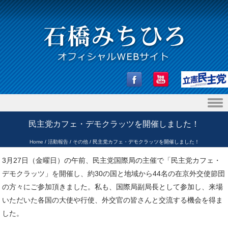
Skip to content
民主党カフェ・デモクラッツを開催しました！
Home
/
活動報告
/
その他
/
民主党カフェ・デモクラッツを開催しました！
3月27日（金曜日）の午前、民主党国際局の主催で「民主党カフェ・
デモクラッツ」を開催し、約30の国と地域から44名の在京外交使節団
の方々にご参加頂きました。私も、国際局副局長として参加し、来場
いただいた各国の大使や行使、外交官の皆さんと交流する機会を得ま
した。