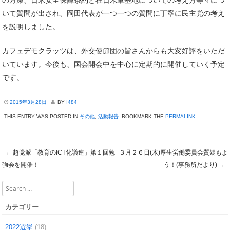
いて質問が出され、岡田代表が一つ一つの質問に丁寧に民主党の考え
を説明しました。
カフェデモクラッツは、外交使節団の皆さんからも大変好評をいただ
いています。今後も、国会開会中を中心に定期的に開催していく予定
です。
2015年3月28日
BY
I484
THIS ENTRY WAS POSTED IN
その他
,
活動報告
. BOOKMARK THE
PERMALINK
.
←
超党派「教育のICT化議連」第１回勉
３月２６日(木)厚生労働委員会質疑もよ
Post navigation
強会を開催！
う！(事務所だより)
→
Search
カテゴリー
2022選挙
(18)