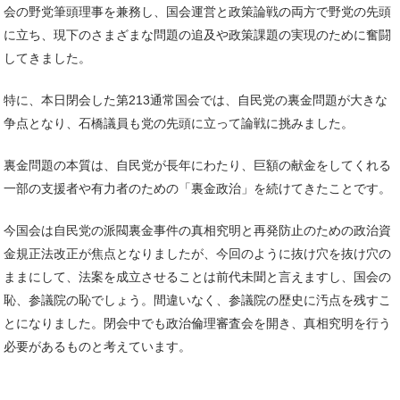
会の野党筆頭理事を兼務し、国会運営と政策論戦の両方で野党の先頭
に立ち、現下のさまざまな問題の追及や政策課題の実現のために奮闘
してきました。
特に、本日閉会した第213通常国会では、自民党の裏金問題が大きな
争点となり、石橋議員も党の先頭に立って論戦に挑みました。
裏金問題の本質は、自民党が長年にわたり、巨額の献金をしてくれる
一部の支援者や有力者のための「裏金政治」を続けてきたことです。
今国会は自民党の派閥裏金事件の真相究明と再発防止のための政治資
金規正法改正が焦点となりましたが、今回のように抜け穴を抜け穴の
ままにして、法案を成立させることは前代未聞と言えますし、国会の
恥、参議院の恥でしょう。間違いなく、参議院の歴史に汚点を残すこ
とになりました。閉会中でも政治倫理審査会を開き、真相究明を行う
必要があるものと考えています。