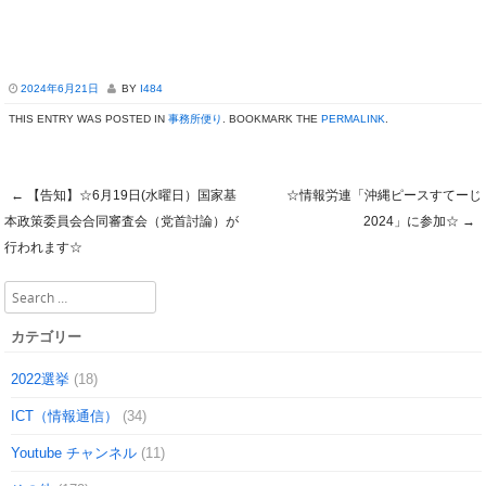
2024年6月21日
BY
I484
THIS ENTRY WAS POSTED IN
事務所便り
. BOOKMARK THE
PERMALINK
.
←
【告知】☆6月19日(水曜日）国家基
☆情報労連「沖縄ピースすてーじ
Post navigation
本政策委員会合同審査会（党首討論）が
2024」に参加☆
→
行われます☆
Search
カテゴリー
2022選挙
(18)
ICT（情報通信）
(34)
Youtube チャンネル
(11)