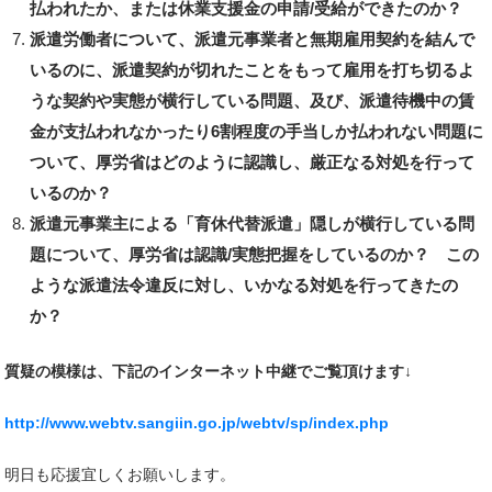
払われたか、または休業支援金の申請/受給ができたのか？
派遣労働者について、派遣元事業者と無期雇用契約を結んで
いるのに、派遣契約が切れたことをもって雇用を打ち切るよ
うな契約や実態が横行している問題、及び、派遣待機中の賃
金が支払われなかったり6割程度の手当しか払われない問題に
ついて、厚労省はどのように認識し、厳正なる対処を行って
いるのか？
派遣元事業主による「育休代替派遣」隠しが横行している問
題について、厚労省は認識/実態把握をしているのか？ この
ような派遣法令違反に対し、いかなる対処を行ってきたの
か？
質疑の模様は、下記のインターネット中継でご覧頂けます↓
http://www.webtv.sangiin.go.jp/webtv/sp/index.php
明日も応援宜しくお願いします。