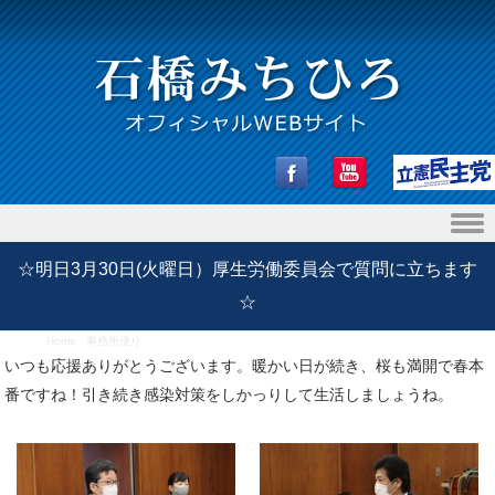
Skip to content
☆明日3月30日(火曜日）厚生労働委員会で質問に立ちます
☆
Home
/
事務所便り
/
☆明日3月30日(火曜日）厚生労働委員会で質問に立ちます☆
いつも応援ありがとうございます。暖かい日が続き、桜も満開で春本
番ですね！引き続き感染対策をしかっりして生活しましょうね。