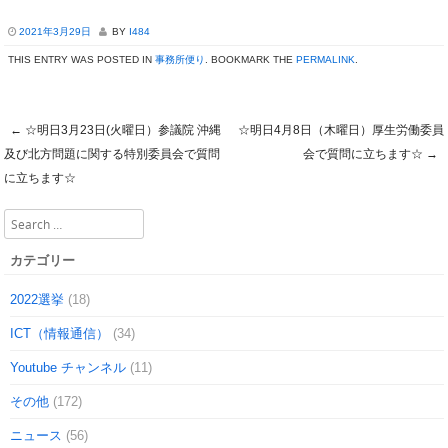
2021年3月29日
BY
I484
THIS ENTRY WAS POSTED IN
事務所便り
. BOOKMARK THE
PERMALINK
.
←
☆明日3月23日(火曜日）参議院 沖縄
☆明日4月8日（木曜日）厚生労働委員
Post navigation
及び北方問題に関する特別委員会で質問
会で質問に立ちます☆
→
に立ちます☆
Search
カテゴリー
2022選挙
(18)
ICT（情報通信）
(34)
Youtube チャンネル
(11)
その他
(172)
ニュース
(56)