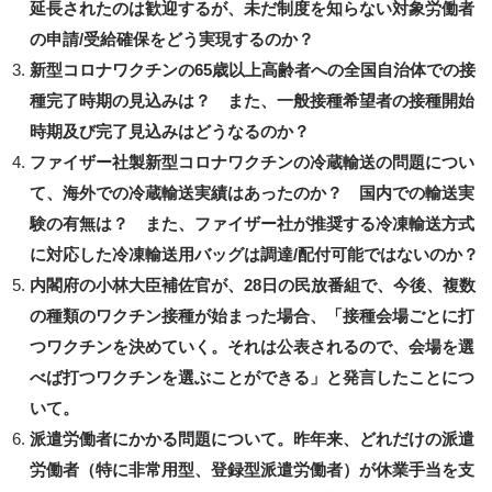
延長されたのは歓迎するが、未だ制度を知らない対象労働者
の申請/受給確保をどう実現するのか？
新型コロナワクチンの65歳以上高齢者への全国自治体での接
種完了時期の見込みは？ また、一般接種希望者の接種開始
時期及び完了見込みはどうなるのか？
ファイザー社製新型コロナワクチンの冷蔵輸送の問題につい
て、海外での冷蔵輸送実績はあったのか？ 国内での輸送実
験の有無は？ また、ファイザー社が推奨する冷凍輸送方式
に対応した冷凍輸送用バッグは調達/配付可能ではないのか？
内閣府の小林大臣補佐官が、28日の民放番組で、今後、複数
の種類のワクチン接種が始まった場合、「接種会場ごとに打
つワクチンを決めていく。それは公表されるので、会場を選
べば打つワクチンを選ぶことができる」と発言したことにつ
いて。
派遣労働者にかかる問題について。昨年来、どれだけの派遣
労働者（特に非常用型、登録型派遣労働者）が休業手当を支