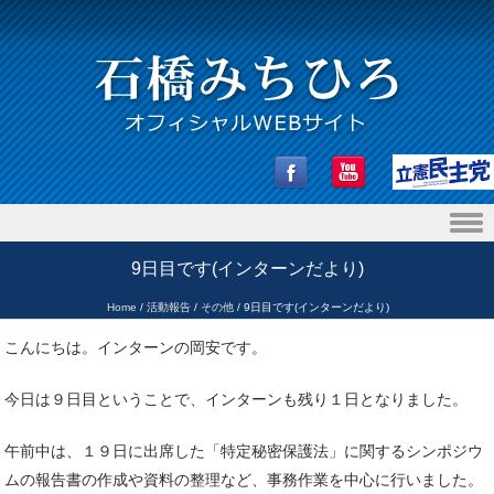
Skip to content
9日目です(インターンだより)
Home
/
活動報告
/
その他
/
9日目です(インターンだより)
こんにちは。インターンの岡安です。
今日は９日目ということで、インターンも残り１日となりました。
午前中は、１９日に出席した「特定秘密保護法」に関するシンポジウ
ムの報告書の作成や資料の整理など、事務作業を中心に行いました。