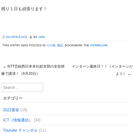
残り１日も頑張ります！
2014年9月24日
BY
I484
THIS ENTRY WAS POSTED IN
その他
,
雑記
. BOOKMARK THE
PERMALINK
.
←
NTT労組西日本本社総支部の全役研
インターン最終日！！（インターンだ
Post navigation
修で講演！（9月20日）
より）
→
Search
カテゴリー
2022選挙
(18)
ICT（情報通信）
(34)
Youtube チャンネル
(11)