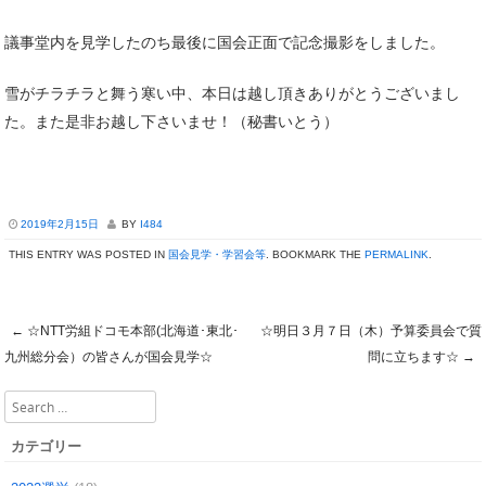
議事堂内を見学したのち最後に国会正面で記念撮影をしました。
雪がチラチラと舞う寒い中、本日は越し頂きありがとうございまし
た。また是非お越し下さいませ！（秘書いとう）
2019年2月15日
BY
I484
THIS ENTRY WAS POSTED IN
国会見学・学習会等
. BOOKMARK THE
PERMALINK
.
←
☆NTT労組ドコモ本部(北海道･東北･
☆明日３月７日（木）予算委員会で質
Post navigation
九州総分会）の皆さんが国会見学☆
問に立ちます☆
→
Search
カテゴリー