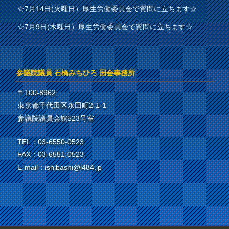
☆7月14日(火曜日）厚生労働委員会で質問に立ちます☆
☆7月9日(木曜日）厚生労働委員会で質問に立ちます☆
参議院議員 石橋みちひろ 国会事務所
〒100-8962
東京都千代田区永田町2-1-1
参議院議員会館523号室
TEL：03-6550-0523
FAX：03-6551-0523
E-mail：ishibashi@i484.jp