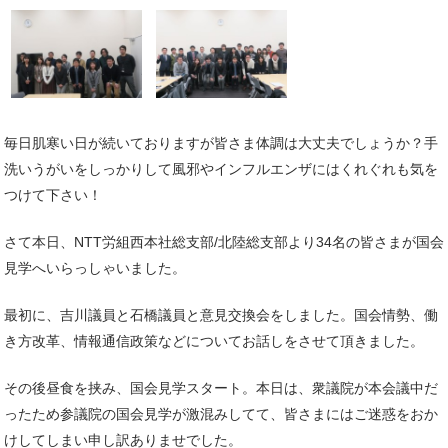
毎日肌寒い日が続いておりますが皆さま体調は大丈夫でしょうか？手
洗いうがいをしっかりして風邪やインフルエンザにはくれぐれも気を
つけて下さい！
さて本日、NTT労組西本社総支部/北陸総支部より34名の皆さまが国会
見学へいらっしゃいました。
最初に、吉川議員と石橋議員と意見交換会をしました。国会情勢、働
き方改革、情報通信政策などについてお話しをさせて頂きました。
その後昼食を挟み、国会見学スタート。本日は、衆議院が本会議中だ
ったため参議院の国会見学が激混みしてて、皆さまにはご迷惑をおか
けしてしまい申し訳ありませでした。