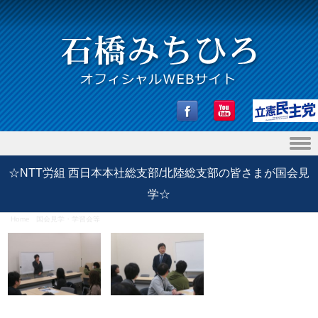
Skip to content
☆NTT労組 西日本本社総支部/北陸総支部の皆さまが国会見
学☆
Home
/
国会見学・学習会等
/
☆NTT労組 西日本本社総支部/北陸総支部の皆さまが国会見学☆