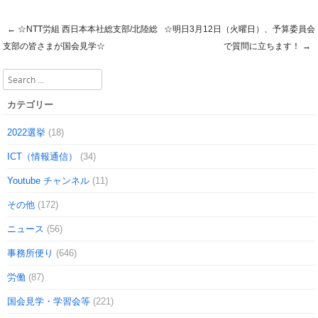
←
☆NTT労組 西日本本社総支部/北陸総
☆明日3月12日（火曜日）、予算委員会
Post navigation
支部の皆さまが国会見学☆
で質問に立ちます！
→
Search
カテゴリー
2022選挙
(18)
ICT（情報通信）
(34)
Youtube チャンネル
(11)
その他
(172)
ニュース
(56)
事務所便り
(646)
労働
(87)
国会見学・学習会等
(221)