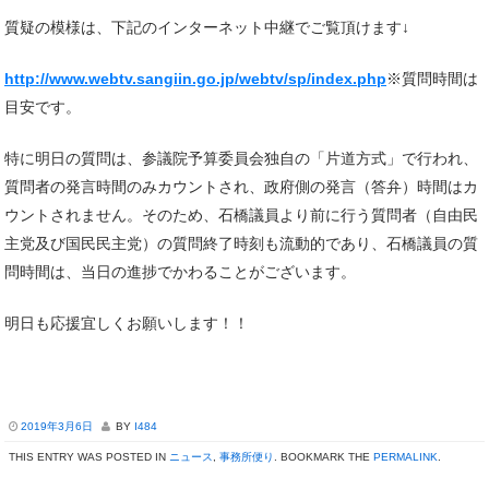
質疑の模様は、下記のインターネット中継でご覧頂けます↓
http://www.webtv.sangiin.go.jp/webtv/sp/index.php
※質問時間は
目安です。
特に明日の質問は、参議院予算委員会独自の「片道方式」で行われ、
質問者の発言時間のみカウントされ、政府側の発言（答弁）時間はカ
ウントされません。そのため、石橋議員より前に行う質問者（自由民
主党及び国民民主党）の質問終了時刻も流動的であり、石橋議員の質
問時間は、当日の進捗でかわることがございます。
明日も応援宜しくお願いします！！
2019年3月6日
BY
I484
THIS ENTRY WAS POSTED IN
ニュース
,
事務所便り
. BOOKMARK THE
PERMALINK
.