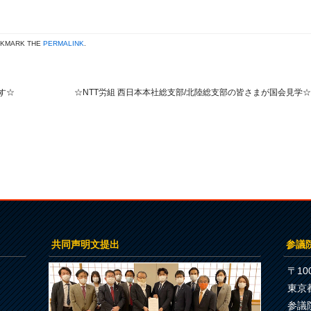
OKMARK THE
PERMALINK
.
す☆
☆NTT労組 西日本本社総支部/北陸総支部の皆さまが国会見学
共同声明文提出
参議
〒100
東京
参議