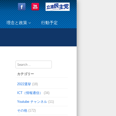
理念と政策
行動予定
部(北海道･東北･九州総分会）の皆さんが国会見学☆
Search
カテゴリー
2022選挙
(18)
ICT（情報通信）
(34)
Youtube チャンネル
(11)
その他
(172)