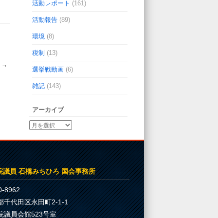
活動レポート
(161)
活動報告
(89)
環境
(8)
税制
(13)
☆
→
選挙戦動画
(6)
雑記
(143)
アーカイブ
院議員 石橋みちひろ 国会事務所
-8962
都千代田区永田町2-1-1
院議員会館523号室