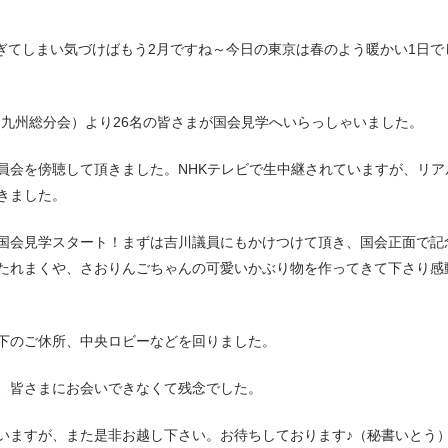
過ぎてしまい気づけばもう2月ですね～今日の東京は春のよう暖かい1日で
北･九州総分会）より26名の皆さまが国会見学へいらっしゃいました。
員会を傍聴して頂きました。NHKテレビで生中継されていますが、リア
きました。
国会見学スタート！まずは吉川議員にもかけつけて頂き、国会正面で記
たれまくや、さおりんごちゃんの可愛いかぶり物を作ってきて下さり感
下のご休所、中央ロビーなどを回りました。
、皆さまにお会いできなくて残念でした。
いますが、また是非お越し下さい。お待ちしております♪（秘書いとう