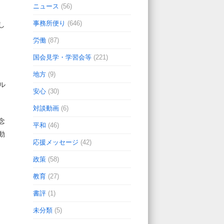
ニュース
(56)
事務所便り
(646)
し
労働
(87)
国会見学・学習会等
(221)
地方
(9)
ル
安心
(30)
対談動画
(6)
念
平和
(46)
動
応援メッセージ
(42)
政策
(58)
教育
(27)
書評
(1)
未分類
(5)
）