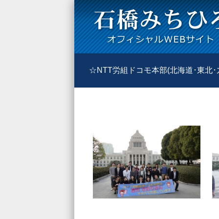
☆NTT労組ドコモ本部(北海道･東北