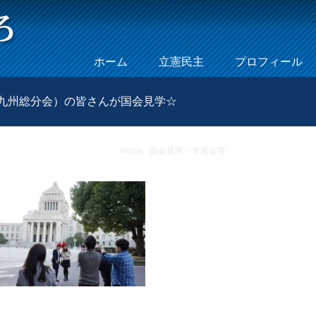
Skip to content
ホーム
立憲民主
プロフィール
Menu
･九州総分会）の皆さんが国会見学☆
Home
/
国会見学・学習会等
/
☆NTT労組ドコモ本