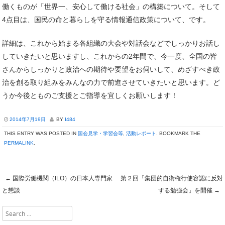
働くものが「世界一、安心して働ける社会」の構築について。そして
4点目は、国民の命と暮らしを守る情報通信政策について、です。
詳細は、これから始まる各組織の大会や対話会などでしっかりお話し
していきたいと思いますし、これからの2年間で、今一度、全国の皆
さんからしっかりと政治への期待や要望をお伺いして、めざすべき政
治を創る取り組みをみんなの力で前進させていきたいと思います。ど
うか今後とものご支援とご指導を宜しくお願いします！
2014年7月19日
BY
I484
THIS ENTRY WAS POSTED IN
国会見学・学習会等
,
活動レポート
. BOOKMARK THE
PERMALINK
.
←
国際労働機関（ILO）の日本人専門家
第２回「集団的自衛権行使容認に反対
Post navigation
と懇談
する勉強会」を開催
→
Search