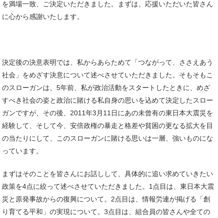
を満場一致、ご決定いただきました。まずは、応援いただいた皆さん
に心から感謝いたします。
決定後の決意表明では、私からあらためて「つながって、ささえあう
社会」をめざす決意について述べさせていただきました。そもそもこ
のスローガンは、5年前、私が政治活動をスタートしたときに、めざ
すべき社会の姿と政治に賭ける私自身の思いを込めて決定したスロー
ガンですが、その後、2011年3月11日にあの未曾有の東日本大震災を
経験して、そして今、安倍政権の暴走と格差や貧困の更なる拡大を目
の当たりにして、このスローガンに賭ける思いは一層、強いものにな
っています。
まずはそのことを皆さんにお話しして、具体的に追い求めていきたい
政策を4点に絞って述べさせていただきました。1点目は、東日本大震
災と原発事故からの復興について。2点目は、情報労連が掲げる「創
り育てる平和」の実現について。3点目は、組合員の皆さんや全ての