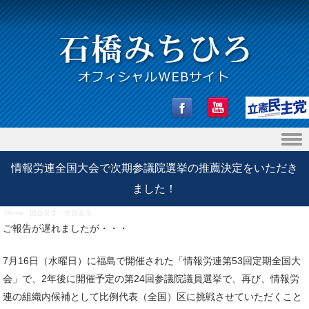
Skip to content
情報労連全国大会で次期参議院選挙の推薦決定をいただき
ました！
Home
/
国会見学・学習会等
/
情報労連全国大会で次期参議院選挙の推薦決定をいただきました！
ご報告が遅れましたが・・・
7月16日（水曜日）に福島で開催された「情報労連第53回定期全国大
会」で、2年後に開催予定の第24回参議院議員選挙で、再び、情報労
連の組織内候補として比例代表（全国）区に挑戦させていただくこと