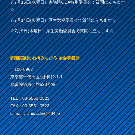
☆7月15日(水曜日）参議院ODA特別委員会で質問に立ちます
☆
☆7月14日(火曜日）厚生労働委員会で質問に立ちます☆
☆7月9日(木曜日）厚生労働委員会で質問に立ちます☆
参議院議員 石橋みちひろ 国会事務所
〒100-8962
東京都千代田区永田町2-1-1
参議院議員会館523号室
TEL：03-6550-0523
FAX：03-6551-0523
E-mail：ishibashi@i484.jp