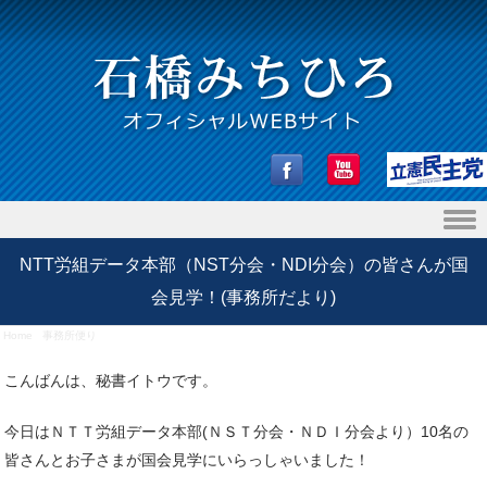
Skip to content
NTT労組データ本部（NST分会・NDI分会）の皆さんが国
会見学！(事務所だより)
Home
/
事務所便り
/
NTT労組データ本部（NST分会・NDI分会）の皆さんが国会見学！(事務所だよ
り)
こんばんは、秘書イトウです。
今日はＮＴＴ労組データ本部(ＮＳＴ分会・ＮＤＩ分会より）10名の
皆さんとお子さまが国会見学にいらっしゃいました！