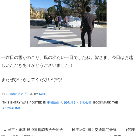
一昨日の雪がのこり、風の冷たい一日でしたね。皆さま、今日はお越
しいただきありがとうございました！
またぜひいらしてください!(^^)!
2016年1月20日
BY
I484
THIS ENTRY WAS POSTED IN
事務所便り
,
国会見学・学習会等
. BOOKMARK THE
PERMALINK
.
←
民主・維新 経済連携調査会合同会
民主維新 国土交通部門会議 （代理