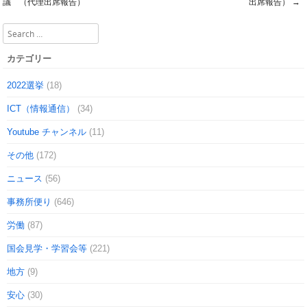
Post navigation
議 （代理出席報告）
出席報告）
→
Search
カテゴリー
2022選挙
(18)
ICT（情報通信）
(34)
Youtube チャンネル
(11)
その他
(172)
ニュース
(56)
事務所便り
(646)
労働
(87)
国会見学・学習会等
(221)
地方
(9)
安心
(30)