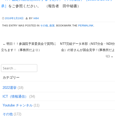
承］
をご参照ください。 （報告者 田中秘書）
2016年1月19日
BY
I484
THIS ENTRY WAS POSTED IN
その他
,
政策
. BOOKMARK THE
PERMALINK
.
←
明日！！参議院予算委員会で質問に
NTT労組データ本部（NST分会・NDI分
Post navigation
立ちます！（事務所だより）
会）の皆さんが国会見学！(事務所だよ
り)
→
Search
カテゴリー
2022選挙
(18)
ICT（情報通信）
(34)
Youtube チャンネル
(11)
その他
(172)