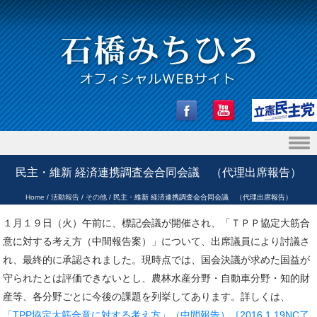
Skip to content
民主・維新 経済連携調査会合同会議 （代理出席報告）
Home
/
活動報告
/
その他
/
民主・維新 経済連携調査会合同会議 （代理出席報告）
１月１９日（火）午前に、標記会議が開催され、「ＴＰＰ協定大筋合
意に対する考え方（中間報告案）」について、出席議員により討議さ
れ、最終的に承認されました。現時点では、国会決議が求めた国益が
守られたとは評価できないとし、農林水産分野・自動車分野・知的財
産等、各分野ごとに今後の課題を列挙してあります。詳しくは、
「TPP協定大筋合意に対する考え方」（中間報告）［2016.1.19NC了