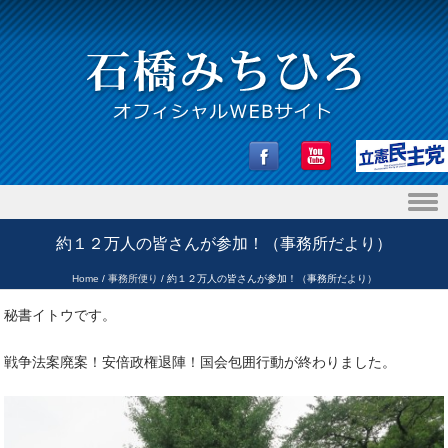
Skip to content
約１２万人の皆さんが参加！（事務所だより）
Home
/
事務所便り
/
約１２万人の皆さんが参加！（事務所だより）
秘書イトウです。
戦争法案廃案！安倍政権退陣！国会包囲行動が終わりました。