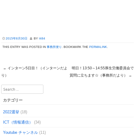
2015年8月30日
BY
I484
THIS ENTRY WAS POSTED IN
事務所便り
. BOOKMARK THE
PERMALINK
.
←
インターン5日目！（インターンだよ
明日！13:50～14:55厚生労働委員会で
Post navigation
り）
質問に立ちます☆（事務所だより）
→
Search
カテゴリー
2022選挙
(18)
ICT（情報通信）
(34)
Youtube チャンネル
(11)