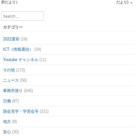
Post navigation
所だより）
だより)
→
Search
カテゴリー
2022選挙
(18)
ICT（情報通信）
(34)
Youtube チャンネル
(11)
その他
(172)
ニュース
(56)
事務所便り
(646)
労働
(87)
国会見学・学習会等
(221)
地方
(9)
安心
(30)