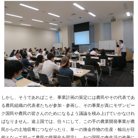
しかし、そうであればこそ、事業計画の策定には農民やその代表であ
る農民組織の代表者たちが参加・参画し、その事業が真にモザンビー
ク国民や農民の皆さんのためになるよう議論を積み上げていかなけれ
ばなりません。途上国では、往々にして、この手の農業開発事業が農
民からの土地収奪につながったり、単一の換金作物の生産・輸出が目
的となって却って農民の貧困化を固定し、かつ国民の食生活の改善に