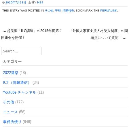
2015年7月13日
BY
I484
THIS ENTRY WAS POSTED IN
その他
,
平和
,
活動報告
. BOOKMARK THE
PERMALINK
.
←
超党派「ILO議連」の2015年度第２
「外国人家事支援人材受入制度」の問
Post navigation
回総会を開催！
題点について質問！
→
Search
カテゴリー
2022選挙
(18)
ICT（情報通信）
(34)
Youtube チャンネル
(11)
その他
(172)
ニュース
(56)
事務所便り
(646)