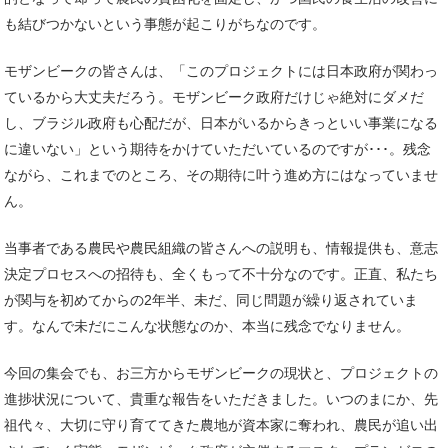
も結びつかないという事態が起こりがちなのです。
モザンビークの皆さんは、「このプロジェクトには日本政府が関わっ
ているから大丈夫だろう。モザンビーク政府だけじゃ絶対にダメだ
し、ブラジル政府も心配だが、日本がいるからきっといい事業になる
に違いない」という期待をかけていただいているのですが･･･。残念
ながら、これまでのところ、その期待に叶う進め方にはなっていませ
ん。
当事者である農民や農民組織の皆さんへの説明も、情報提供も、意志
決定プロセスへの招待も、全くもって不十分なのです。正直、私たち
が関与を初めてからの2年半、未だ、同じ問題が繰り返されていま
す。なんで未だにこんな状態なのか、本当に残念でなりません。
今回の集会でも、お三方からモザンビークの現状と、プロジェクトの
進捗状況について、貴重な報告をいただきました。いつのまにか、先
祖代々、大切に守り育ててきた農地が資本家に奪われ、農民が追い出