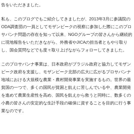
告をいただきました。
私も、このブログでもご紹介してきましたが、2013年3月に参議院の
ODA調査団の一員としてモザンビークの視察に参加した際にこのプロ
サバンナ問題の存在を知って以来、NGOグループの皆さんから継続的
に現地報告をいただきながら、外務省やJICAの担当者ともやり取り
し、国会質問などでも度々取り上げながらフォローしてきました。
このプロサバンナ事業は、日本政府がブラジル政府と協力してモザン
ビーク政府を支援し、モザンビーク北部の広大に広がるプロサバンナ
地域における大規模な農業・農村開発事業を実施するもの。世界の最
貧国の一つで、多くの国民が貧困と飢えに苦しんでいる中、農業開発
を進めて農業生産性を高め、国民を飢えから救うと同時に、数多くの
小農の皆さんの安定的な生計手段の確保に資することを目的に行う事
業なのです。