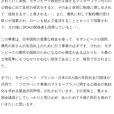
されていく実態。モザンビーク政府が主催するマスタープランゼロの
公聴会に出て反対の発言をすると、そのあと政府に執拗に捜し出され
て「投獄するぞ」と脅される･･･。また、農民に対して製粉機の受け
取りが強要され、ローンを組んで返済することとセットで強要され
て、その場にJICAの関係者も同席していると･･･。
この事業は、日本国民の貴重な税金を使って、モザンビークの国民、
農民の皆さんの生活向上のために行う事業のはずです。それが、モザ
ンビークの農民や国民のためになるのか懸念があるばかりか、小農の
土地収奪にもつながりかねない状況であることが、報告で示されまし
た。
すでに、モザンビーク・ブラジル・日本の3カ国の市民社会73団体が
共同で、「プロサバンナ事業のマスタープランに関する公聴会の無効
化を求める緊急共同声明」が出されています。その意味と、重さを、
国会議員としてしっかりと受け止め、あらためて今後の対応を進めて
いきたいと思います。