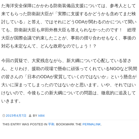
た海洋安全保障にかかわる防衛装備品支援については、参考人として
来てもらった防衛副大臣が「実際に支援するかどうかも含めてまだ検
討している」と答え、ではそれにどうODAが関わるのかについて聞い
ても、防衛副大臣も岸田外務大臣も答えられなかったのです！ 総理
大臣が国際会議で約束したことが、事前の摺り合わせもなく、事後の
対応も未定なんて、どんな政府なのでしょう！？
今回の質疑で、大変残念ながら、新大綱について心配している皆さ
ん、とりわけ、援助の現場で懸命に頑張ってくれているNGOなど民間
の皆さんの「日本のODAが変質していくのではないか」という懸念が
大いに深まってしまったのではないかと思います。いや、それではい
けないので、今後もこの新大綱についての問題は、徹底的に追及して
いきます。
2015年4月7日
BY
I484
THIS ENTRY WAS POSTED IN
平和
. BOOKMARK THE
PERMALINK
.