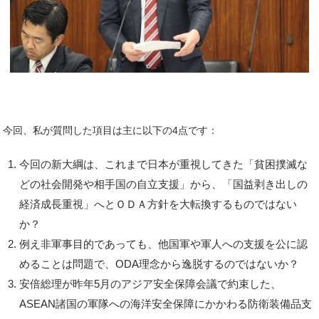
今回、私が質問した項目は主に以下の4点です：
今回の新大綱は、これまで日本が重視してきた「貧困撲滅な
どの社会開発や相手国の自立支援」から、「国益剥き出しの
経済成長重視」へとＯＤＡ方針を大転換するものではない
か？
例え非軍事目的であっても、他国軍や軍人への支援を公に認
めることは問題で、ODA理念から逸脱するのではないか？
安倍総理が昨年5月のアジア安全保障会議で約束した、
ASEAN諸国の軍隊への海洋安全保障にかかわる防衛装備品支