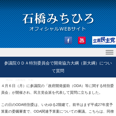
Skip to content
参議院ＯＤＡ特別委員会で開発協力大綱（新大綱）につい
て質問
Home
/
活動報告
/
平和
/
参議院ＯＤＡ特別委員会で開発協力大綱（新大綱）について質問
４月６日（月）に参議院の「政府開発援助（ODA）等に関する特別委
員会」が開催され、民主党会派を代表して質問に立ちました。
この日のODA特別委は、いわゆる2階建て。前半はまず平成27年度予
算案の委嘱審査で、ODA関連予算案についての審議。こちらは、同僚