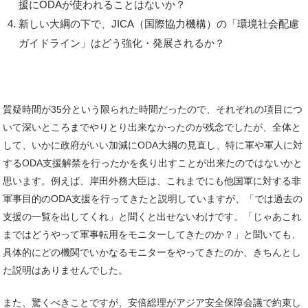
援にODAが使われることはないか？
新しい大綱の下で、JICA（国際協力機構）の「環境社会配慮
ガイドライン」はどう強化・発展されるか？
質疑時間が35分という限られた時間だったので、それぞれの項目につ
いて深いところまでやりとり出来なかったのが残念でしたが、全体と
して、いかに政府がいい加減にODA大綱の見直し、特に軍や軍人に対
するODA支援解禁を行ったかを炙り出すことが出来たのではないかと
思います。例えば、岸田外務大臣は、これまでにも他国軍に対する非
軍事目的のODA支援を行ってきたと説明していますが、「では過去の
支援の一覧を出してくれ」と聞くと出せないわけです。「じゃあこれ
まではどうやって軍事転用をモニターしてきたのか？」と聞いても、
具体的にどの機関でいかなるモニターをやってきたのか、きちんとし
た説明はありませんでした。
また、驚くべきことですが、安倍総理がアジア安全保障会議で約束し