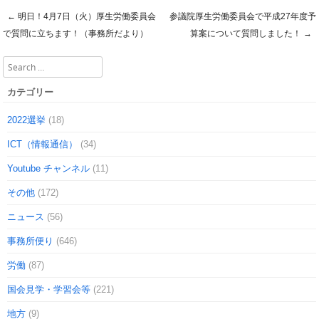
←
明日！4月7日（火）厚生労働委員会
参議院厚生労働委員会で平成27年度予
Post navigation
で質問に立ちます！（事務所だより）
算案について質問しました！
→
Search
カテゴリー
2022選挙
(18)
ICT（情報通信）
(34)
Youtube チャンネル
(11)
その他
(172)
ニュース
(56)
事務所便り
(646)
労働
(87)
国会見学・学習会等
(221)
地方
(9)