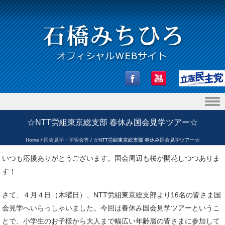
Skip to content
☆NTT労組東京総支部 春休み国会見学ツアー☆
Home
/
国会見学・学習会等
/
☆NTT労組東京総支部 春休み国会見学ツアー☆
いつも応援ありがとうございます。国会周辺も桜が開花しつつありま
す！
さて、４月４日（木曜日）、NTT労組東京総支部より16名の皆さま国
会見学へいらっしゃいました。今回は春休み国会見学ツアーというこ
とで、小学生のお子様から大人まで幅広い年齢層の皆さまに参加して