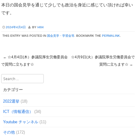
本日の国会見学を通じて少しでも政治を身近に感じてい頂ければ幸い
です。
2024年4月4日
BY
I484
THIS ENTRY WAS POSTED IN
国会見学・学習会等
. BOOKMARK THE
PERMALINK
.
←
☆4月4日(木）参議院厚生労働委員会
☆4月9日(火）参議院厚生労働委員会で
Post navigation
で質問に立ちます☆
質問に立ちます☆
→
Search
カテゴリー
2022選挙
(18)
ICT（情報通信）
(34)
Youtube チャンネル
(11)
その他
(172)