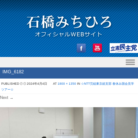
Skip to content
IMG_6182
PUBLISHED
2024年4月4日
AT
1800 × 1350
IN
☆NTT労組東京総支部 春休み国会見学
ツアー☆
Next →