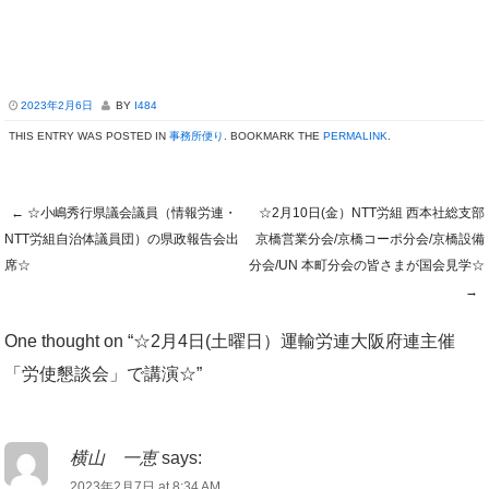
2023年2月6日
BY
I484
THIS ENTRY WAS POSTED IN
事務所便り
. BOOKMARK THE
PERMALINK
.
←
☆小嶋秀行県議会議員（情報労連・
☆2月10日(金）NTT労組 西本社総支部
Post navigation
NTT労組自治体議員団）の県政報告会出
京橋営業分会/京橋コーポ分会/京橋設備
席☆
分会/UN 本町分会の皆さまが国会見学☆
→
One thought on “
☆2月4日(土曜日）運輸労連大阪府連主催
「労使懇談会」で講演☆
”
横山 一恵
says:
2023年2月7日 at 8:34 AM