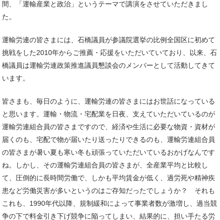
間、「運輸産業と政治」というテーマで講演をさせていただきまし
た。
運輸労連の皆さまには、石橋議員が参議院選挙の比例全国区に初めて
挑戦をした2010年からご推薦・応援をいただいていており、以来、石
橋議員は運輸労連政策推進議員懇談会のメンバーとして活動してきて
います。
皆さまも、毎日のように、運輸労連の皆さまにはお世話になっている
と思います。運輸・物流・宅配業を日夜、支えていただいているのが
運輸労連組合員の皆さまですので、経済や生活に必要な物資・資材が
届くのも、宅配で物が届いたり送ったりできるのも、運輸労連組合員
の皆さまが暑い夏も寒い冬も頑張っていただいているおかげなんです
ね。しかし、その運輸労連組合員の皆さまが、全産業平均と比較し
て、圧倒的に長時間労働で、しかも平均賃金が低く、過労死や精神疾
患など労働災害が多いというのはご存知だったでしょうか？ それも
これも、1990年代以降、規制緩和によって事業者数が激増し、過当競
争の下で料金引き下げ競争に陥ってしまい、結果的に、担い手たる労