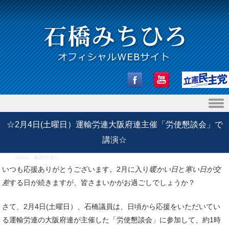
Skip to content
☆2月4日(土曜日）運輸労連大阪府連主催「労使懇談会」で
講演☆
Home
/
事務所便り
/
☆2月4日(土曜日）運輸労連大阪府連主催「労使懇談会」で講演☆
いつも応援ありがとうございます。2月に入り
暖かい日
と
寒い日が交
差
する日が続きますが、皆さまいかがお過ごしでしょうか？
さて、2月4日(土曜日）、石橋議員は、日頃から応援をいただいてい
る運輸労連の大阪府連が主催した「労使懇談会」に参加して、約1時