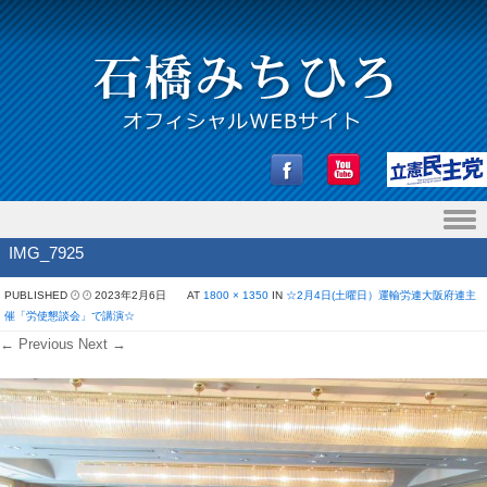
Skip to content
IMG_7925
PUBLISHED
2023年2月6日
AT
1800 × 1350
IN
☆2月4日(土曜日）運輸労連大阪府連主
催「労使懇談会」で講演☆
← Previous
Next →