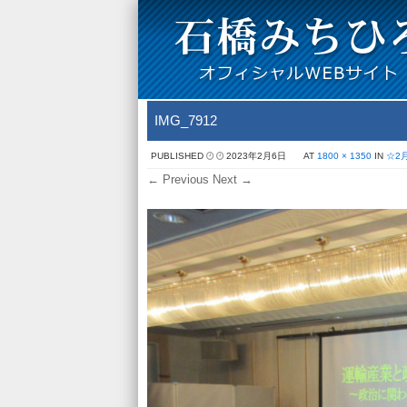
IMG_7912
PUBLISHED
2023年2月6日
AT
1800 × 1350
IN
☆2
← Previous
Next →