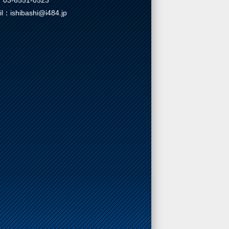
03-6551-0523
il：ishibashi@i484.jp