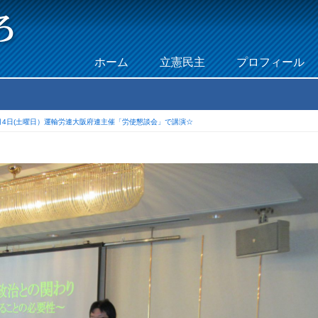
Skip to content
ホーム
立憲民主
プロフィール
Menu
月4日(土曜日）運輸労連大阪府連主催「労使懇談会」で講演☆