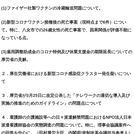
(1)ファイザー社製ワクチンの冷蔵輸送問題について。
(2)新型コロナワクチン接種後の死亡事案（現時点まで6件）につい
て。特に、八女市での26歳女性の死亡事案で、因果関係が評価不能に
なっている点。
(3)雇用調整助成金のコロナ特例及び休業支援金の期限延長についての
厚労省の見解。
２．厚生労働省における新型コロナ感染症クラスター発生疑いについ
て
３．厚労省が3月25日に改定公表した「テレワークの適切な導入及び
実施の推進のためのガイドライン」の問題点について
４．看護師の介護施設等への日々派遣解禁問題におけるNPO法人日本
派遣看護師協会の実態調査の問題について。特に、理事会協議案件へ
の回答を中心に。（田村厚労大臣、内閣府/規制改革会議担当参考人）