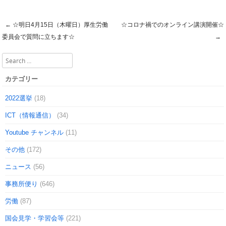
←
☆明日4月15日（木曜日）厚生労働
☆コロナ禍でのオンライン講演開催☆
Post navigation
委員会で質問に立ちます☆
→
Search
カテゴリー
2022選挙
(18)
ICT（情報通信）
(34)
Youtube チャンネル
(11)
その他
(172)
ニュース
(56)
事務所便り
(646)
労働
(87)
国会見学・学習会等
(221)