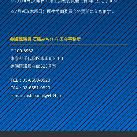
☆7月14日(火曜日）厚生労働委員会で質問に立ちます☆
☆7月9日(木曜日）厚生労働委員会で質問に立ちます☆
参議院議員 石橋みちひろ 国会事務所
〒100-8962
東京都千代田区永田町2-1-1
参議院議員会館523号室
TEL：03-6550-0523
FAX：03-6551-0523
E-mail：ishibashi@i484.jp