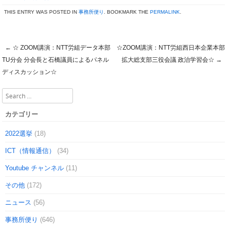
THIS ENTRY WAS POSTED IN
事務所便り
. BOOKMARK THE
PERMALINK
.
←
☆ ZOOM講演：NTT労組データ本部
☆ZOOM講演：NTT労組西日本企業本部
Post navigation
TU分会 分会長と石橋議員によるパネル
拡大総支部三役会議 政治学習会☆
→
ディスカッション☆
Search
カテゴリー
2022選挙
(18)
ICT（情報通信）
(34)
Youtube チャンネル
(11)
その他
(172)
ニュース
(56)
事務所便り
(646)