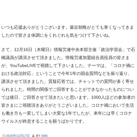
いつも応援ありがとうございます。最近朝晩がとても寒くなってきま
したので皆さま体調にをくれぐれも気をつけて下さいね。
さて、12月16日（木曜日）情報労連中央本部主催「政治学習会」で石
橋議員が講演させて頂きました。情報労連加盟組合員役員の皆さま
が、YouTubeLIVEで視聴して下さいました。テーマは、「コロナ禍に
おける政治対応」ということで今年1年の国会質問などを振り返り、
講演させて頂きました。質疑応答では、チャットでの質問が多く寄せ
られました。時間の関係でご回答することができなかったものについ
ては後日、ご回答させて頂きたいと思います。1000人ほどの参加者の
皆さまにご視聴頂きありがとうございました。コロナ禍において生活
も働き方も一変してしまい大変な1年でしたが、来年には早くコロナ
ウイルスが終息することを願うばかりです。
2020年12月17日
BY
I484