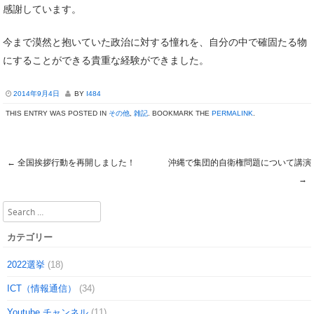
感謝しています。
今まで漠然と抱いていた政治に対する憧れを、自分の中で確固たる物
にすることができる貴重な経験ができました。
2014年9月4日
BY
I484
THIS ENTRY WAS POSTED IN
その他
,
雑記
. BOOKMARK THE
PERMALINK
.
←
全国挨拶行動を再開しました！
沖縄で集団的自衛権問題について講演
Post navigation
→
Search
カテゴリー
2022選挙
(18)
ICT（情報通信）
(34)
Youtube チャンネル
(11)