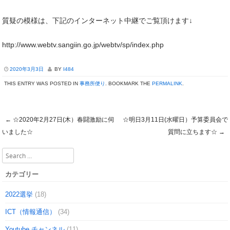
質疑の模様は、下記のインターネット中継でご覧頂けます↓
http://www.webtv.sangiin.go.jp/webtv/sp/index.php
2020年3月3日
BY
I484
THIS ENTRY WAS POSTED IN
事務所便り
. BOOKMARK THE
PERMALINK
.
←
☆2020年2月27日(木）春闘激励に伺
☆明日3月11日(水曜日）予算委員会で
Post navigation
いました☆
質問に立ちます☆
→
Search
カテゴリー
2022選挙
(18)
ICT（情報通信）
(34)
Youtube チャンネル
(11)