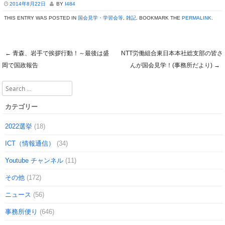
2014年8月22日
BY
I484
THIS ENTRY WAS POSTED IN
国会見学・学習会等
,
雑記
. BOOKMARK THE
PERMALINK
.
←
青森、岩手で挨拶行動！～最後は盛
NTT労働組合東日本本社総支部の皆さ
Post navigation
岡で国政報告
んが国会見学！(事務所だより)
→
Search
カテゴリー
2022選挙
(18)
ICT（情報通信）
(34)
Youtube チャンネル
(11)
その他
(172)
ニュース
(56)
事務所便り
(646)