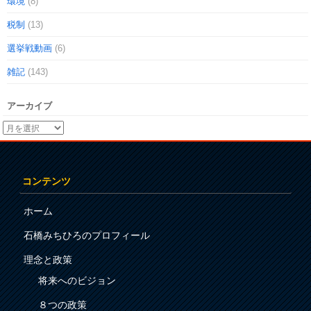
環境
(8)
税制
(13)
選挙戦動画
(6)
雑記
(143)
アーカイブ
コンテンツ
ホーム
石橋みちひろのプロフィール
理念と政策
将来へのビジョン
８つの政策