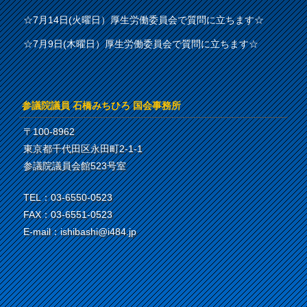
☆7月14日(火曜日）厚生労働委員会で質問に立ちます☆
☆7月9日(木曜日）厚生労働委員会で質問に立ちます☆
参議院議員 石橋みちひろ 国会事務所
〒100-8962
東京都千代田区永田町2-1-1
参議院議員会館523号室
TEL：03-6550-0523
FAX：03-6551-0523
E-mail：ishibashi@i484.jp