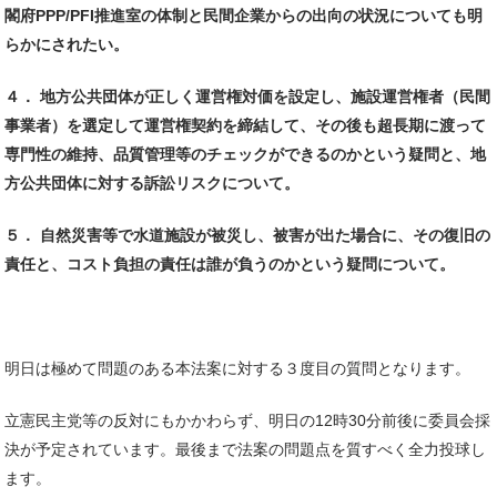
閣府PPP/PFI推進室の体制と民間企業からの出向の状況についても明
らかにされたい。
４． 地方公共団体が正しく運営権対価を設定し、施設運営権者（民間
事業者）を選定して運営権契約を締結して、その後も超長期に渡って
専門性の維持、品質管理等のチェックができるのかという疑問と、地
方公共団体に対する訴訟リスクについて。
５． 自然災害等で水道施設が被災し、被害が出た場合に、その復旧の
責任と、コスト負担の責任は誰が負うのかという疑問について。
明日は極めて問題のある本法案に対する３度目の質問となります。
立憲民主党等の反対にもかかわらず、明日の12時30分前後に委員会採
決が予定されています。最後まで法案の問題点を質すべく全力投球し
ます。