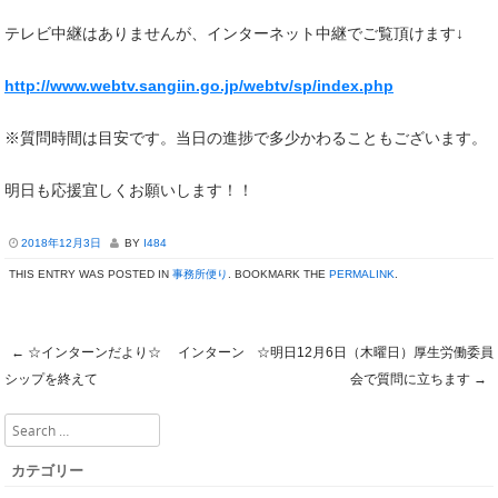
テレビ中継はありませんが、インターネット中継でご覧頂けます↓
http://www.webtv.sangiin.go.jp/webtv/sp/index.php
※質問時間は目安です。当日の進捗で多少かわることもございます。
明日も応援宜しくお願いします！！
2018年12月3日
BY
I484
THIS ENTRY WAS POSTED IN
事務所便り
. BOOKMARK THE
PERMALINK
.
←
☆インターンだより☆ インターン
☆明日12月6日（木曜日）厚生労働委員
Post navigation
シップを終えて
会で質問に立ちます
→
Search
カテゴリー