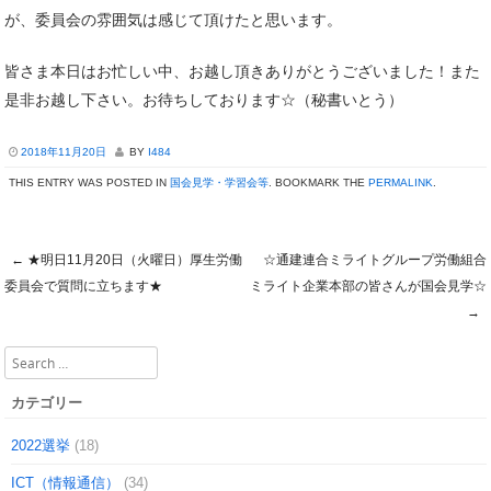
が、委員会の雰囲気は感じて頂けたと思います。
皆さま本日はお忙しい中、お越し頂きありがとうございました！また
是非お越し下さい。お待ちしております☆（秘書いとう）
2018年11月20日
BY
I484
THIS ENTRY WAS POSTED IN
国会見学・学習会等
. BOOKMARK THE
PERMALINK
.
←
★明日11月20日（火曜日）厚生労働
☆通建連合ミライトグループ労働組合
Post navigation
委員会で質問に立ちます★
ミライト企業本部の皆さんが国会見学☆
→
Search
カテゴリー
2022選挙
(18)
ICT（情報通信）
(34)