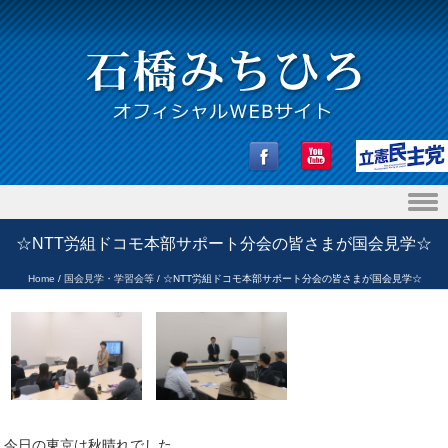
Skip to content
☆NTT労組ドコモ本部サポート分会の皆さまが国会見学☆
Home
/
国会見学・学習会等
/
☆NTT労組ドコモ本部サポート分会の皆さまが国会見学☆
今日の東京は秋晴れでした。