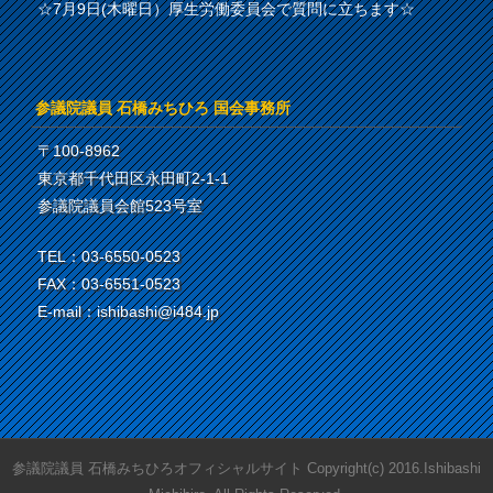
☆7月9日(木曜日）厚生労働委員会で質問に立ちます☆
参議院議員 石橋みちひろ 国会事務所
〒100-8962
東京都千代田区永田町2-1-1
参議院議員会館523号室
TEL：03-6550-0523
FAX：03-6551-0523
E-mail：ishibashi@i484.jp
参議院議員 石橋みちひろオフィシャルサイト Copyright(c) 2016.Ishibashi