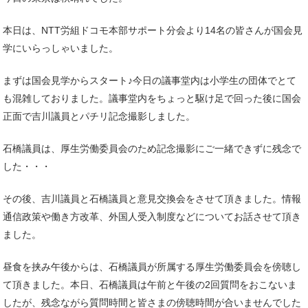
本日は、NTT労組ドコモ本部サポート分会より14名の皆さんが国会見
学にいらっしゃいました。
まずは国会見学からスタート♪今日の議事堂内は小学生の団体でとて
も混雑しておりました。議事堂内をちょっと駆け足で回った後に国会
正面で吉川議員とパチリ記念撮影しました。
石橋議員は、厚生労働委員会のため記念撮影にご一緒できずに残念で
した・・・
その後、吉川議員と石橋議員と意見交換会をさせて頂きました。情報
通信政策や働き方改革、外国人受入制度などについてお話させて頂き
ました。
昼食を挟み午後からは、石橋議員が所属する厚生労働委員会を傍聴し
て頂きました。本日、石橋議員は午前と午後の2回質問をおこないま
したが、残念ながら質問時間と皆さまの傍聴時間が合いませんでした