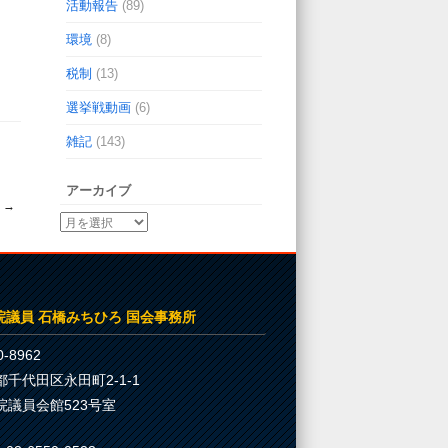
活動報告
(89)
環境
(8)
税制
(13)
選挙戦動画
(6)
雑記
(143)
アーカイブ
☆
→
院議員 石橋みちひろ 国会事務所
-8962
都千代田区永田町2-1-1
院議員会館523号室