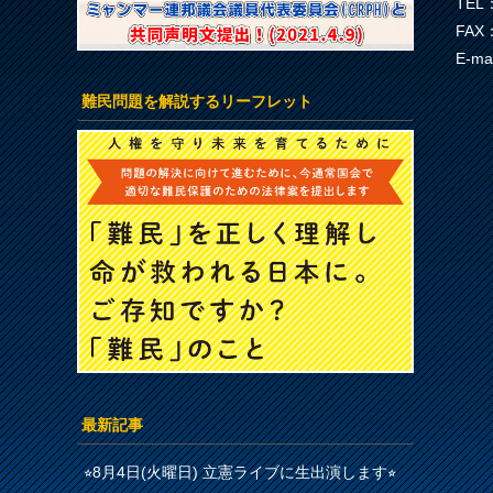
TEL：
FAX：
E-ma
難民問題を解説するリーフレット
最新記事
⭐︎8月4日(火曜日) 立憲ライブに生出演します⭐︎