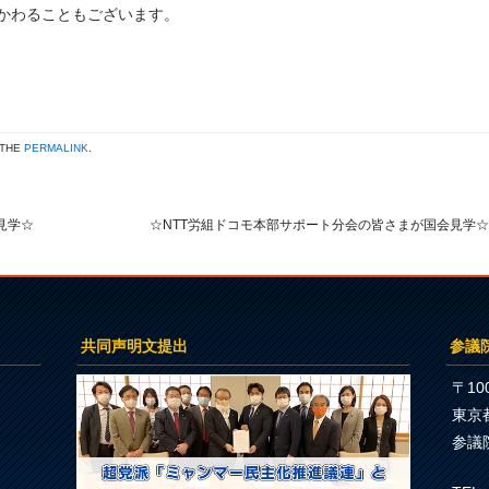
かわることもございます。
 THE
PERMALINK
.
見学☆
☆NTT労組ドコモ本部サポート分会の皆さまが国会見学
共同声明文提出
参議
〒100
東京
参議