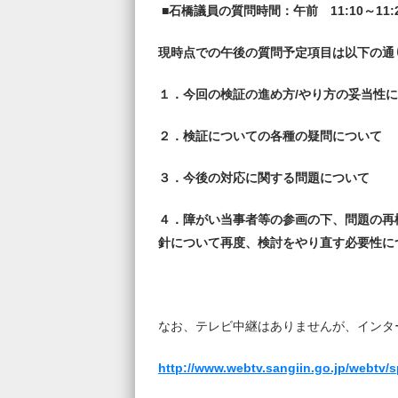
■
石橋議員の質問時間：
午前
11
:10
～11
現時点での午後の質問予定項目は以下の通
１．今回の検証の進め方/やり方の妥当性
２．検証についての各種の疑問について
３．今後の対応に関する問題について
４．障がい当事者等の参画の下、問題の再
針について再度、検討をやり直す必要性に
なお、テレビ中継はありませんが、インタ
http://www.webtv.sangiin.go.jp/webtv/