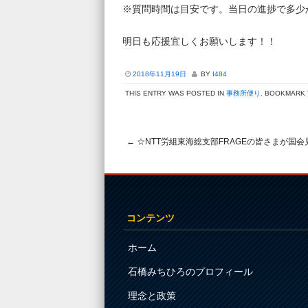
※質問時間は目安です。当日の進捗で多少
明日も応援宜しくお願いします！！
2018年11月19日
BY
I484
THIS ENTRY WAS POSTED IN
事務所便り
. BOOKMARK
←
☆NTT労組東海総支部FRAGEの皆さまが国会
Post navigation
コンテンツ
ホーム
石橋みちひろのプロフィール
理念と政策