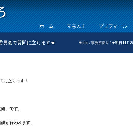
Skip to content
ホーム
立憲民主
プロフィール
Menu
働委員会で質問に立ちます★
Home
/
事務所便り
/
★明日11月
質問に立ちます！
問題」です。
審議が行われます。