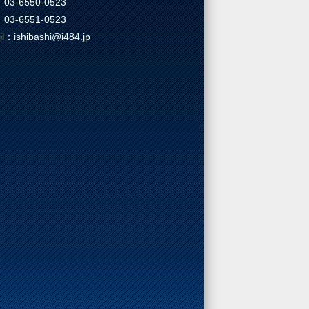
03-6550-0523
03-6551-0523
il：ishibashi@i484.jp