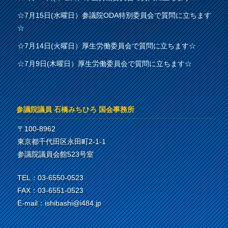
☆7月15日(水曜日）参議院ODA特別委員会で質問に立ちます
☆
☆7月14日(火曜日）厚生労働委員会で質問に立ちます☆
☆7月9日(木曜日）厚生労働委員会で質問に立ちます☆
参議院議員 石橋みちひろ 国会事務所
〒100-8962
東京都千代田区永田町2-1-1
参議院議員会館523号室
TEL：03-6550-0523
FAX：03-6551-0523
E-mail：ishibashi@i484.jp