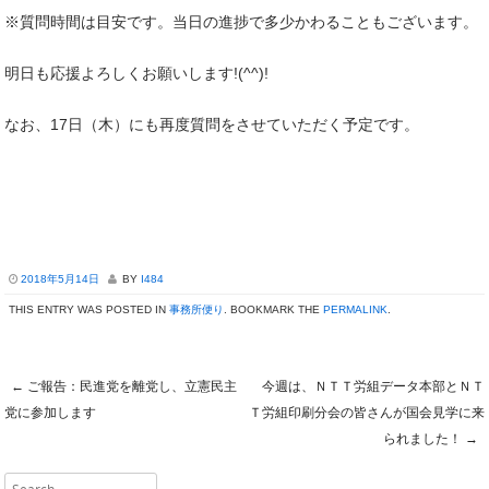
※質問時間は目安です。当日の進捗で多少かわることもございます。
明日も応援よろしくお願いします!(^^)!
なお、17日（木）にも再度質問をさせていただく予定です。
2018年5月14日
BY
I484
THIS ENTRY WAS POSTED IN
事務所便り
. BOOKMARK THE
PERMALINK
.
←
ご報告：民進党を離党し、立憲民主
今週は、ＮＴＴ労組データ本部とＮＴ
Post navigation
党に参加します
Ｔ労組印刷分会の皆さんが国会見学に来
られました！
→
Search