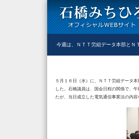
今週は、ＮＴＴ労組データ本部とＮ
５月１６日（水）に、ＮＴＴ労組データ本
した。石橋議員は、国会日程の関係で、午
たが、当日成立した電気通信事業法の内容