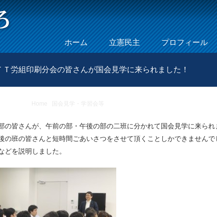
Skip to content
ホーム
立憲民主
プロフィール
Menu
ＴＴ労組印刷分会の皆さんが国会見学に来られました！
Home
/
国会見学・学習会等
/
今週は、ＮＴＴ労組データ本部とＮＴＴ
部の皆さんが、午前の部・午後の部の二班に分かれて国会見学に来られ
後の班の皆さんと短時間ごあいさつをさせて頂くことしかできませんで
などを説明しました。