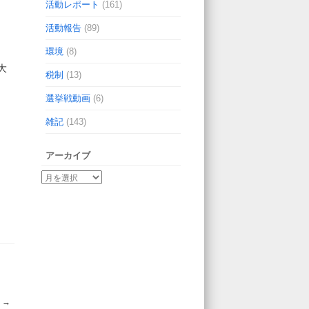
活動レポート
(161)
活動報告
(89)
環境
(8)
大
税制
(13)
選挙戦動画
(6)
雑記
(143)
アーカイブ
☆
→