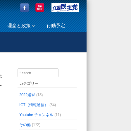
理念と政策
行動予定
労組印刷分会の皆さんが国会見学に来られました！
Search
ま
カテゴリー
し
2022選挙
(18)
ICT（情報通信）
(34)
Youtube チャンネル
(11)
その他
(172)