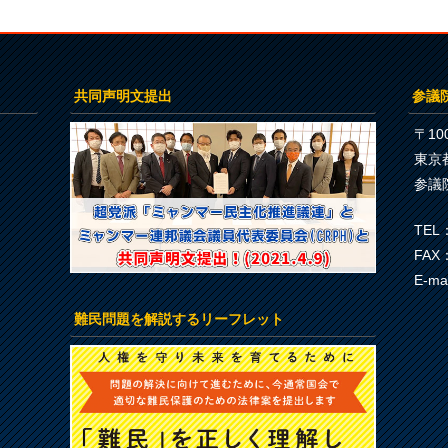
共同声明文提出
参議
〒100
東京
参議
TEL：
FAX：
E-ma
難民問題を解説するリーフレット