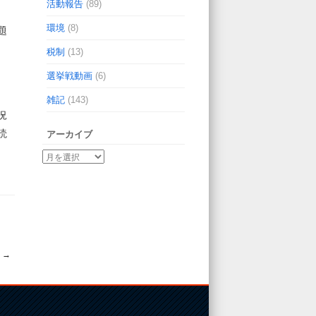
活動報告
(89)
環境
(8)
題
税制
(13)
選挙戦動画
(6)
雑記
(143)
況
読
アーカイブ
！
→