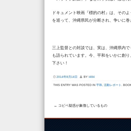
ドキュメント映画『標的の村』は、そのよ
を巡って、沖縄県民が分断され、争いに巻
三上監督との対談では、実は、沖縄県内で
も語られています。今、平和をいかに創り
下さい！
2014年8月14日
BY
I484
THIS ENTRY WAS POSTED IN
平和
,
活動レポート
. BOO
←
コピペ疑惑が象徴しているもの
Post navigation