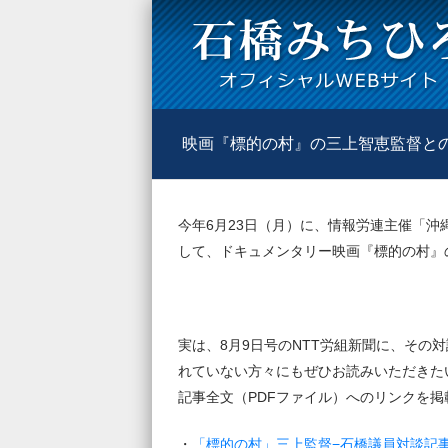
映画『標的の村』の三上智恵監督と
今年6月23日（月）に、情報労連主催「沖
して、ドキュメンタリー映画『標的の村』
実は、8月9日号のNTT労組新聞に、その
れていない方々にもぜひお読みいただきた
記事全文（PDFファイル）へのリンクを掲
・
「標的の村」三上監督−石橋議員対談記