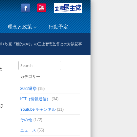
理念と政策
行動予定
和
/
映画『標的の村』の三上智恵監督との対談記事
Search
と
カテゴリー
2022選挙
(18)
ICT（情報通信）
(34)
さ
Youtube チャンネル
(11)
、
その他
(172)
ニュース
(56)