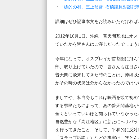
・
「標的の村」三上監督−石橋議員対談記
詳細はぜひ記事本文をお読みいただければ
2012年10月1日、沖縄・普天間基地に
ていたかを皆さんはご存じだったでしょう
今年になって、オスプレイが首都圏に飛ん
部、取り上げていたので、皆さんも注目さ
普天間に飛来してきた時のことは、沖縄以
かその時の状況は分からなかったのではな
ましてや、私自身もこれは映画を観て初め
する県民たちによって、あの普天間基地が
全くといっていいほど知られていなかった
自然豊かな「高江地区」に新たにヘリパッ
を行ってきたこと、そして、平和的に反対
「スラップ訴訟」）などの事実は、ほとん