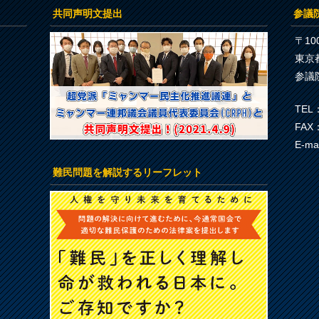
共同声明文提出
参議
〒100
東京
参議
TEL：
FAX：
E-ma
難民問題を解説するリーフレット