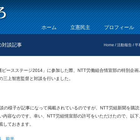
Skip to content
ホーム
立憲民主
プロフィール
Menu
の対談記事
Home
/
活動報告
/
平
縄ピースステージ2014」に参加した際、NTT労働組合情宣部の特別企画
の三上智恵監督と対談を行いました。
対談の様子が記事になって掲載されているのですが、NTT労組新聞を購読
い内容なのです。幸い、NTT労組情宣部の許可をいただけたので、以下
載しておきます。
事 前半