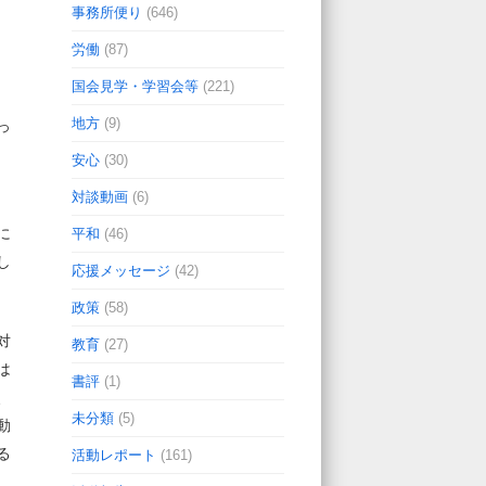
事務所便り
(646)
労働
(87)
国会見学・学習会等
(221)
地方
(9)
っ
安心
(30)
対談動画
(6)
に
平和
(46)
し
応援メッセージ
(42)
政策
(58)
対
教育
(27)
は
書評
(1)
、
未分類
(5)
動
る
活動レポート
(161)