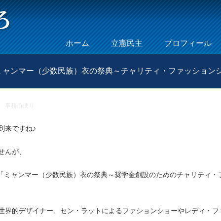
Skip to content
ホーム
立憲民主
プロフィール
Menu
催「ミャンマー（少数民族）衣の祭典～チャリティ・ファッション
e
/
事務所便り
/
☆2018年3月31日（土曜日）開催「ミャンマー（少数民族）衣の
到来ですね♪
せんが、
る「ミャンマー（少数民族）衣の祭典～奨学金創設のためのチャリティ・
世界的デザイナー、セン・ラットによるファションショーやレディ・フ