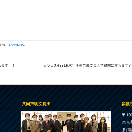
 THE
PERMALINK
.
ちます！！
☆明日3月29日(木）厚生労働委員会で質問に立ちます
共同声明文提出
参議
〒100
東京
参議