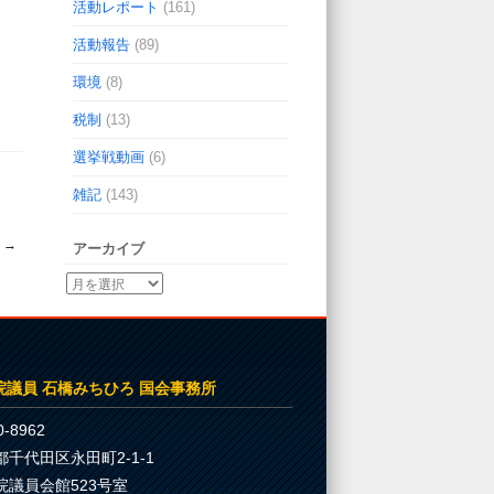
活動レポート
(161)
活動報告
(89)
環境
(8)
税制
(13)
選挙戦動画
(6)
雑記
(143)
☆
→
アーカイブ
院議員 石橋みちひろ 国会事務所
-8962
都千代田区永田町2-1-1
院議員会館523号室